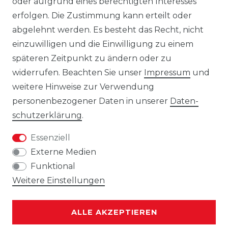
oder aufgrund eines berechtigten Interesses
ohne vorherige Ankündigung Änderungen
erfolgen. Die Zustimmung kann erteilt oder
an den dargestellten Produkten
abgelehnt werden. Es besteht das Recht, nicht
vorzunehmen.
einzuwilligen und die Einwilligung zu einem
Gebrauchte Ware wurde von uns nicht
späteren Zeitpunkt zu ändern oder zu
getestet. Diese wird so verkauft, wie
widerrufen. Beachten Sie unser
Impressum
und
angeboten, jedoch unter Ausschluss
weitere Hinweise zur Verwendung
jeglicher Sachmängel. Eine Haftung für
personenbezogener Daten in unserer
Daten­
Sachmängel ist ausgeschlossen, es sei denn,
schutz­erklärung
.
der Verkäufer hat einen Mangel arglistig
Essenziell
verschwiegen oder eine
Externe Medien
Beschaffenheitsgarantie übernommen. Die
Funktional
Haftung für Schäden aus der Verletzung
Weitere Einstellungen
des Lebens, des Körpers oder der
Gesundheit sowie nach dem
Produkthaftungsgesetz bleibt unberührt.
ALLE AKZEPTIEREN