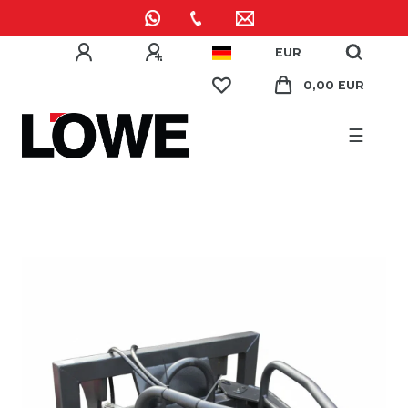
EUR
0,00 EUR
☰