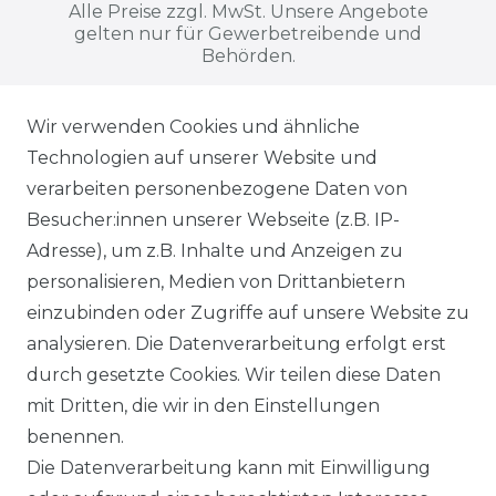
Alle Preise zzgl. MwSt. Unsere Angebote
gelten nur für Gewerbetreibende und
Behörden.
Wir verwenden Cookies und ähnliche
Alle auf dieser Webseite dargestellten
Technologien auf unserer Website und
Produkte, Abbildungen, Spezifikationen
verarbeiten personenbezogene Daten von
und Beschreibungen dienen ausschließlich
Besucher:innen unserer Webseite (z.B. IP-
der allgemeinen Information. Es wird
Adresse), um z.B. Inhalte und Anzeigen zu
ausdrücklich darauf hingewiesen, dass
personalisieren, Medien von Drittanbietern
Abweichungen zwischen den dargestellten
einzubinden oder Zugriffe auf unsere Website zu
Informationen und den tatsächlich
analysieren. Die Datenverarbeitung erfolgt erst
gelieferten Modellen möglich sind. Die
durch gesetzte Cookies. Wir teilen diese Daten
gezeigten Inhalte stellen nicht
mit Dritten, die wir in den Einstellungen
notwendigerweise die finalen
benennen.
Produkteigenschaften dar. Der Anbieter
Die Datenverarbeitung kann mit Einwilligung
behält sich das Recht vor, jederzeit und