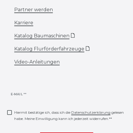
Partner werden
Karriere
Katalog Baumaschinen
🗋
Katalog Flurförderfahrzeuge
🗋
Video-Anleitungen
Newsletter
E-MAIL **
Honig
Hiermit bestätige ich, dass ich die
Daten­schutz­erklärung
gelesen
habe. Meine Einwilligung kann ich jederzeit widerrufen.**