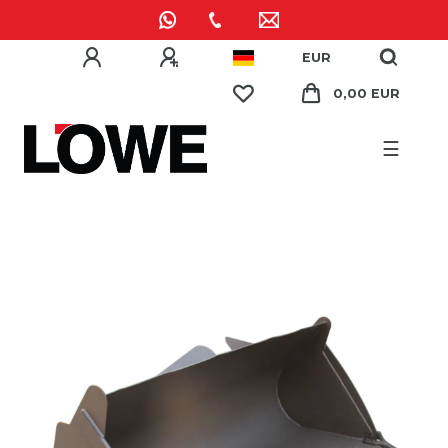
EUR
0,00 EUR
☰