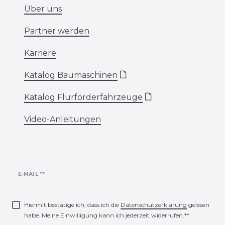
Über uns
Partner werden
Karriere
Katalog Baumaschinen
🗋
Katalog Flurförderfahrzeuge
🗋
Video-Anleitungen
Newsletter
E-MAIL **
Honig
Hiermit bestätige ich, dass ich die
Daten­schutz­erklärung
gelesen
habe. Meine Einwilligung kann ich jederzeit widerrufen.**