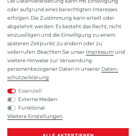
Die Datenverarbeitung kann mit Einwilligung
behält sich das Recht vor, jederzeit und
oder aufgrund eines berechtigten Interesses
ohne vorherige Ankündigung Änderungen
erfolgen. Die Zustimmung kann erteilt oder
an den dargestellten Produkten
abgelehnt werden. Es besteht das Recht, nicht
vorzunehmen.
einzuwilligen und die Einwilligung zu einem
Gebrauchte Ware wurde von uns nicht
späteren Zeitpunkt zu ändern oder zu
getestet. Diese wird so verkauft, wie
widerrufen. Beachten Sie unser
Impressum
und
angeboten, jedoch unter Ausschluss
weitere Hinweise zur Verwendung
jeglicher Sachmängel. Eine Haftung für
personenbezogener Daten in unserer
Daten­
Sachmängel ist ausgeschlossen, es sei denn,
schutz­erklärung
.
der Verkäufer hat einen Mangel arglistig
Essenziell
verschwiegen oder eine
Externe Medien
Beschaffenheitsgarantie übernommen. Die
Funktional
Haftung für Schäden aus der Verletzung
Weitere Einstellungen
des Lebens, des Körpers oder der
Gesundheit sowie nach dem
Produkthaftungsgesetz bleibt unberührt.
ALLE AKZEPTIEREN