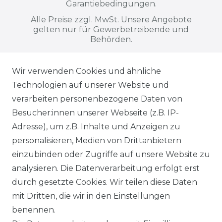
Garantiebedingungen.
Alle Preise zzgl. MwSt. Unsere Angebote
gelten nur für Gewerbetreibende und
Behörden.
Wir verwenden Cookies und ähnliche
Alle auf dieser Webseite dargestellten
Technologien auf unserer Website und
Produkte, Abbildungen, Spezifikationen
verarbeiten personenbezogene Daten von
und Beschreibungen dienen ausschließlich
Besucher:innen unserer Webseite (z.B. IP-
der allgemeinen Information. Es wird
Adresse), um z.B. Inhalte und Anzeigen zu
ausdrücklich darauf hingewiesen, dass
personalisieren, Medien von Drittanbietern
Abweichungen zwischen den dargestellten
einzubinden oder Zugriffe auf unsere Website zu
Informationen und den tatsächlich
analysieren. Die Datenverarbeitung erfolgt erst
gelieferten Modellen möglich sind. Die
durch gesetzte Cookies. Wir teilen diese Daten
gezeigten Inhalte stellen nicht
mit Dritten, die wir in den Einstellungen
notwendigerweise die finalen
benennen.
Produkteigenschaften dar. Der Anbieter