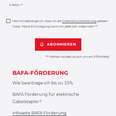
Newsletter
E-MAIL **
Honig
Hiermit bestätige ich, dass ich die
Daten­schutz­erklärung
gelesen
habe. Meine Einwilligung kann ich jederzeit widerrufen.**
ABONNIEREN
** Hierbei handelt es sich um ein Pflichtfeld.
BAFA-FÖRDERUNG
Wie beantrage ich bis zu 33%
BAFA Förderung für elektrische
Gabelstapler?
Infoseite BAFA Förderung