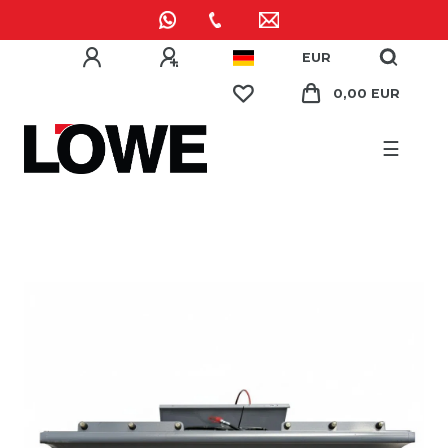
EUR
0,00 EUR
☰