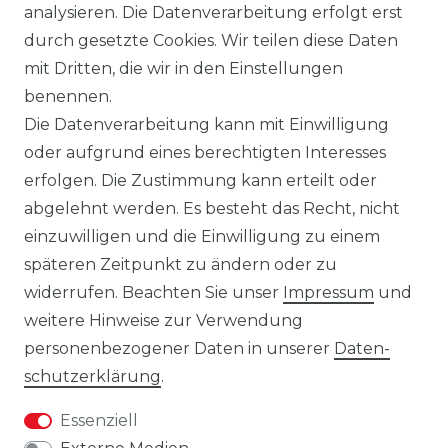
analysieren. Die Datenverarbeitung erfolgt erst
gelieferten Modellen möglich sind. Die
durch gesetzte Cookies. Wir teilen diese Daten
gezeigten Inhalte stellen nicht
mit Dritten, die wir in den Einstellungen
notwendigerweise die finalen
benennen.
Produkteigenschaften dar. Der Anbieter
Die Datenverarbeitung kann mit Einwilligung
behält sich das Recht vor, jederzeit und
oder aufgrund eines berechtigten Interesses
ohne vorherige Ankündigung Änderungen
erfolgen. Die Zustimmung kann erteilt oder
an den dargestellten Produkten
abgelehnt werden. Es besteht das Recht, nicht
vorzunehmen.
einzuwilligen und die Einwilligung zu einem
Gebrauchte Ware wurde von uns nicht
späteren Zeitpunkt zu ändern oder zu
getestet. Diese wird so verkauft, wie
widerrufen. Beachten Sie unser
Impressum
und
angeboten, jedoch unter Ausschluss
weitere Hinweise zur Verwendung
jeglicher Sachmängel. Eine Haftung für
personenbezogener Daten in unserer
Daten­
Sachmängel ist ausgeschlossen, es sei denn,
schutz­erklärung
.
der Verkäufer hat einen Mangel arglistig
Essenziell
verschwiegen oder eine