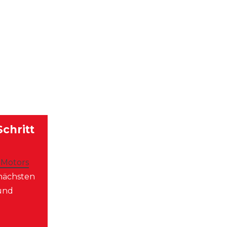
chritt
 Motors
 nächsten
und