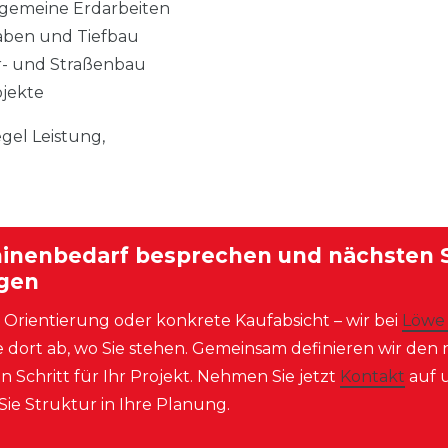
lgemeine Erdarbeiten
aben und Tiefbau
ur- und Straßenbau
ojekte
egel Leistung,
inenbedarf besprechen und nächsten S
egen
 Orientierung oder konkrete Kaufabsicht – wir bei
Löwe
e dort ab, wo Sie stehen. Gemeinsam definieren wir den
en Schritt für Ihr Projekt. Nehmen Sie jetzt
Kontakt
auf 
Sie Struktur in Ihre Planung.