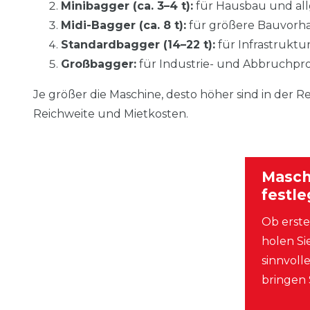
Minibagger (ca. 3–4 t):
für Hausbau und al
Midi-Bagger (ca. 8 t):
für größere Bauvorh
Standardbagger (14–22 t):
für Infrastrukt
Großbagger:
für Industrie- und Abbruchpr
Je größer die Maschine, desto höher sind in der R
Reichweite und Mietkosten.
Masch
festl
Ob erste
holen Si
sinnvoll
bringen 