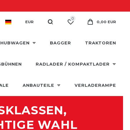
0
EUR
0,00 EUR
 HUBWAGEN
BAGGER
TRAKTOREN
SBÜHNEN
RADLADER / KOMPAKTLADER
ALE
ANBAUTEILE
VERLADERAMPE
LASSEN, E
HTIGE WAHL