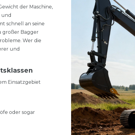
Gewicht der Maschine,
n und
t schnell an seine
zu großer Bagger
robleme. Wer die
herer und
tsklassen
hem Einsatzgebiet
höfe oder sogar