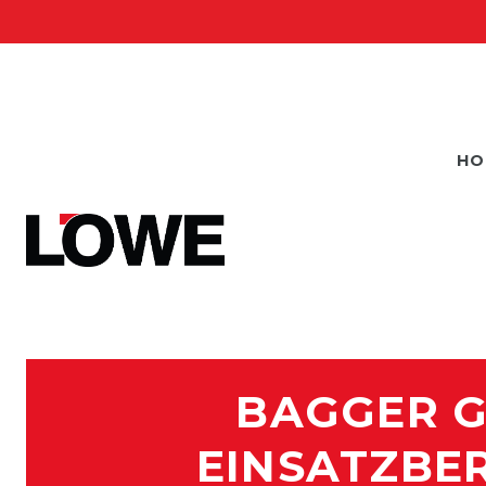
HO
BAGGER G
INSATZBERE