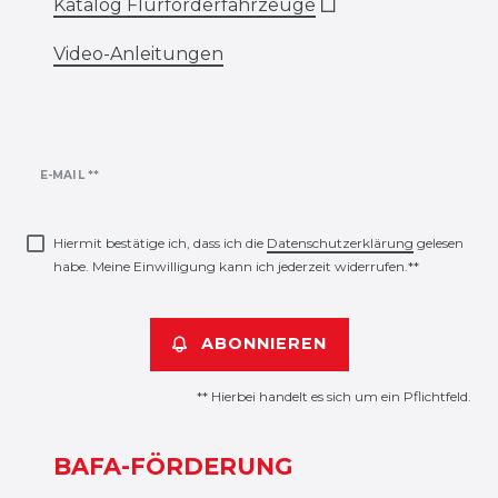
Katalog Flurförderfahrzeuge
🗋
Video-Anleitungen
Newsletter
E-MAIL **
Honig
Hiermit bestätige ich, dass ich die
Daten­schutz­erklärung
gelesen
habe. Meine Einwilligung kann ich jederzeit widerrufen.**
ABONNIEREN
** Hierbei handelt es sich um ein Pflichtfeld.
BAFA-FÖRDERUNG