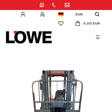
EUR
0,00 EUR
☰