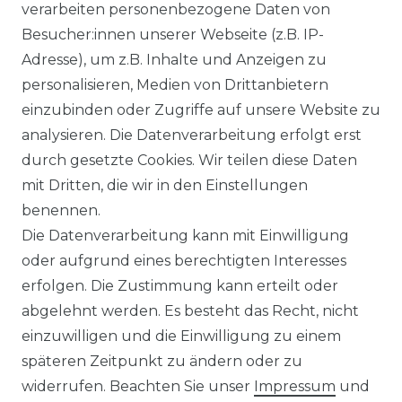
verarbeiten personenbezogene Daten von
und Beschreibungen dienen ausschließlich
Besucher:innen unserer Webseite (z.B. IP-
der allgemeinen Information. Es wird
Adresse), um z.B. Inhalte und Anzeigen zu
ausdrücklich darauf hingewiesen, dass
personalisieren, Medien von Drittanbietern
Abweichungen zwischen den dargestellten
einzubinden oder Zugriffe auf unsere Website zu
Informationen und den tatsächlich
analysieren. Die Datenverarbeitung erfolgt erst
gelieferten Modellen möglich sind. Die
durch gesetzte Cookies. Wir teilen diese Daten
gezeigten Inhalte stellen nicht
mit Dritten, die wir in den Einstellungen
notwendigerweise die finalen
benennen.
Produkteigenschaften dar. Der Anbieter
Die Datenverarbeitung kann mit Einwilligung
behält sich das Recht vor, jederzeit und
oder aufgrund eines berechtigten Interesses
ohne vorherige Ankündigung Änderungen
erfolgen. Die Zustimmung kann erteilt oder
an den dargestellten Produkten
abgelehnt werden. Es besteht das Recht, nicht
vorzunehmen.
einzuwilligen und die Einwilligung zu einem
Gebrauchte Ware wurde von uns nicht
späteren Zeitpunkt zu ändern oder zu
getestet. Diese wird so verkauft, wie
widerrufen. Beachten Sie unser
Impressum
und