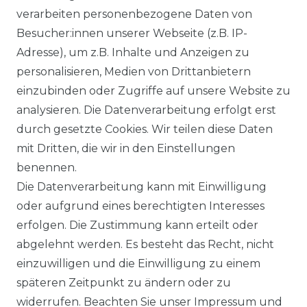
verarbeiten personenbezogene Daten von
und Beschreibungen dienen ausschließlich
Besucher:innen unserer Webseite (z.B. IP-
der allgemeinen Information. Es wird
Adresse), um z.B. Inhalte und Anzeigen zu
ausdrücklich darauf hingewiesen, dass
personalisieren, Medien von Drittanbietern
Abweichungen zwischen den dargestellten
einzubinden oder Zugriffe auf unsere Website zu
Informationen und den tatsächlich
analysieren. Die Datenverarbeitung erfolgt erst
gelieferten Modellen möglich sind. Die
durch gesetzte Cookies. Wir teilen diese Daten
gezeigten Inhalte stellen nicht
mit Dritten, die wir in den Einstellungen
notwendigerweise die finalen
benennen.
Produkteigenschaften dar. Der Anbieter
Die Datenverarbeitung kann mit Einwilligung
behält sich das Recht vor, jederzeit und
oder aufgrund eines berechtigten Interesses
ohne vorherige Ankündigung Änderungen
erfolgen. Die Zustimmung kann erteilt oder
an den dargestellten Produkten
abgelehnt werden. Es besteht das Recht, nicht
vorzunehmen.
einzuwilligen und die Einwilligung zu einem
Gebrauchte Ware wurde von uns nicht
späteren Zeitpunkt zu ändern oder zu
getestet. Diese wird so verkauft, wie
widerrufen. Beachten Sie unser
Impressum
und