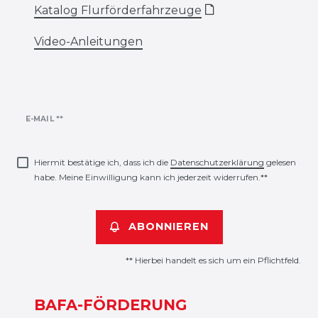
Katalog Flurförderfahrzeuge
🗋
Video-Anleitungen
Newsletter
E-MAIL **
Honig
Hiermit bestätige ich, dass ich die
Daten­schutz­erklärung
gelesen
habe. Meine Einwilligung kann ich jederzeit widerrufen.**
ABONNIEREN
** Hierbei handelt es sich um ein Pflichtfeld.
BAFA-FÖRDERUNG