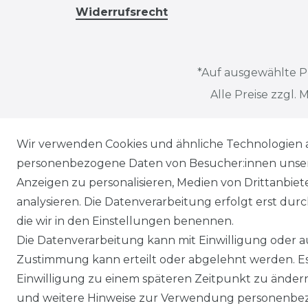
Widerrufsrecht
*
Auf ausgewählte P
Alle Preise zzgl
Alle auf dieser Webseite dargestellten Produkte
Wir verwenden Cookies und ähnliche Technologien 
Es wird ausdrücklich darauf hingewiesen, dass A
personenbezogene Daten von Besucher:innen unserer
möglich sind. Die gezeigten Inhalte stellen nicht
Anzeigen zu personalisieren, Medien von Drittanbie
und ohne vorherige Ankündigung Änderungen a
analysieren. Die Datenverarbeitung erfolgt erst durch
die wir in den Einstellungen benennen.
Gebrauchte Ware wurde von uns nicht getestet. D
Die Datenverarbeitung kann mit Einwilligung oder au
Sachmängel ist ausgeschlossen, es sei denn, der
Zustimmung kann erteilt oder abgelehnt werden. Es 
Haftung für Schäden aus der Verletzung des Leb
Einwilligung zu einem späteren Zeitpunkt zu änder
und weitere Hinweise zur Verwendung personenbez