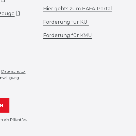
🗋
Hier gehts zum BAFA-Portal
rzeuge
🗋
Förderung für KU
Förderung für KMU
e
Daten­schutz­
inwilligung
N
m ein Pflichtfeld.