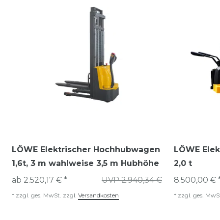
LÖWE Elektrischer Hochhubwagen
LÖWE Elek
1,6t, 3 m wahlweise 3,5 m Hubhöhe
2,0 t
ab 2.520,17 € *
UVP 2.940,34 €
8.500,00 € 
*
zzgl. ges. MwSt.
zzgl.
Versandkosten
*
zzgl. ges. MwS