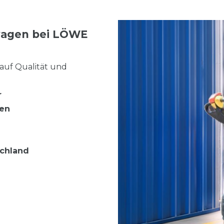
wagen bei LÖWE
auf Qualität und
r
gen
schland