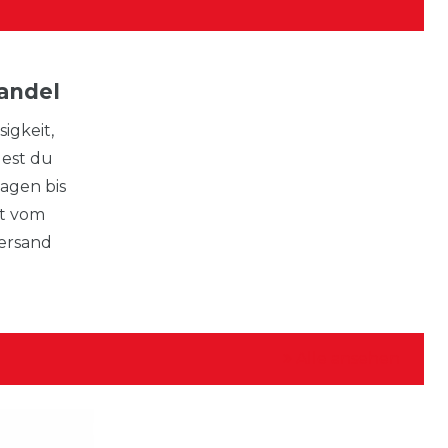
andel
igkeit,
dest du
agen bis
kt vom
Versand
Alle ansehen