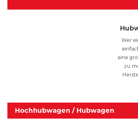
Hubw
Wer e
einfac
eine gr
zu mo
Herste
Hochhubwagen / Hubwagen