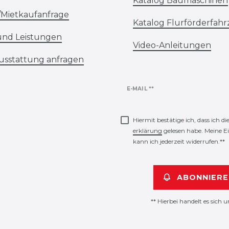
Katalog Baumaschinen
/Mietkaufanfrage
Katalog Flurförderfah
und Leistungen
Video-Anleitungen
usstattung anfragen
Newsletter
E-MAIL **
Honig
Hiermit bestätige ich, dass ich di
erklärung
gelesen habe. Meine E
kann ich jederzeit widerrufen.**
ABONNIERE
** Hierbei handelt es sich u