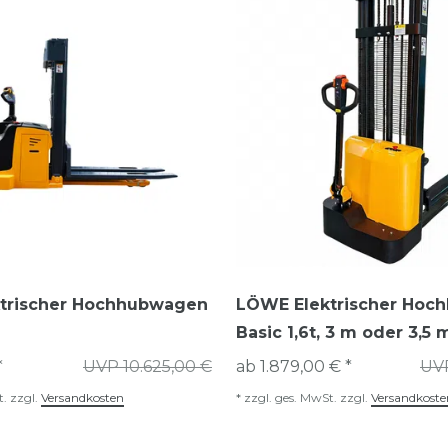
trischer Hochhubwagen
LÖWE Elektrischer Hoc
Basic 1,6t, 3 m oder 3,5
*
UVP 10.625,00 €
ab 1.879,00 € *
UVP
t.
zzgl.
Versandkosten
*
zzgl. ges. MwSt.
zzgl.
Versandkoste