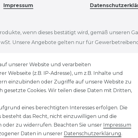
Impressum
Datenschutzerklä
rodukte, wenn dieses bestätigt wird, gemäß unseren G
. MwSt. Unsere Angebote gelten nur für Gewerbetreibe
, Abbildungen, Spezifikationen und Beschreibungen dien
auf unserer Website und verarbeiten
bweichungen zwischen den dargestellten Informationen 
 Webseite (z.B. IP-Adresse), um z.B. Inhalte und
 notwendigerweise die finalen Produkteigenschaften dar. 
tern einzubinden oder Zugriffe auf unsere Website zu
n den dargestellten Produkten vorzunehmen.
 gesetzte Cookies. Wir teilen diese Daten mit Dritten,
iese wird so verkauft, wie angeboten, jedoch unter Aus
fgrund eines berechtigten Interesses erfolgen. Die
 Verkäufer hat einen Mangel arglistig verschwiegen ode
besteht das Recht, nicht einzuwilligen und die
ens, des Körpers oder der Gesundheit sowie nach dem 
n oder zu widerrufen. Beachten Sie unser
Impressum
ogener Daten in unserer
Daten­schutz­erklärung
.