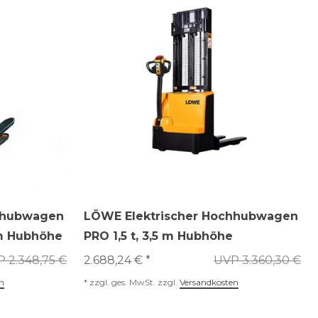
hhubwagen
LÖWE Elektrischer Hochhubwagen
 m Hubhöhe
PRO 1,5 t, 3,5 m Hubhöhe
 2.348,75 €
2.688,24 € *
UVP 3.360,30 €
n
*
zzgl. ges. MwSt.
zzgl.
Versandkosten