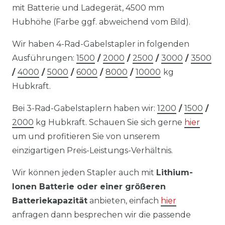
mit Batterie und Ladegerät, 4500 mm
Hubhöhe (Farbe ggf. abweichend vom Bild).
Wir haben 4-Rad-Gabelstapler in folgenden
Ausführungen:
1500
/
2000
/
2500
/
3000
/
3500
/
4000
/
5000
/
6000
/
8000
/
10000
kg
Hubkraft.
Bei 3-Rad-Gabelstaplern haben wir:
1200
/
1500
/
2000
kg Hubkraft. Schauen Sie sich gerne
hier
um und profitieren Sie von unserem
einzigartigen Preis-Leistungs-Verhältnis.
Wir können jeden Stapler auch mit
Lithium-
Ionen Batterie oder einer größeren
Batteriekapazität
anbieten, einfach
hier
anfragen dann besprechen wir die passende