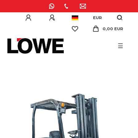
EUR
0,00 EUR
☰