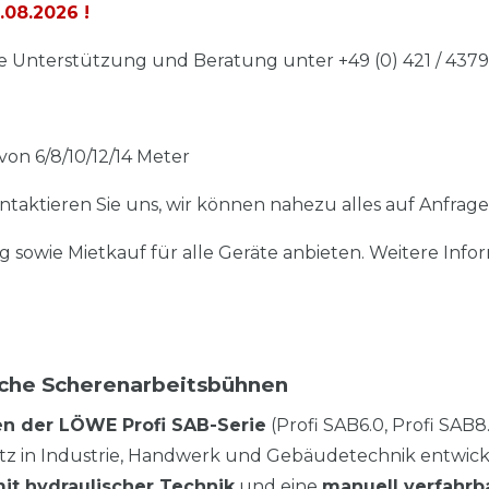
.08.2026
!
 Unterstützung und Beratung unter +49 (0) 421 / 437
on 6/8/10/12/14 Meter
taktieren Sie uns, wir können nahezu alles auf Anfrage
g sowie Mietkauf für alle Geräte anbieten. Weitere Info
sche Scherenarbeitsbühnen
en der LÖWE Profi SAB-Serie
(Profi SAB6.0, Profi SAB8.
atz in Industrie, Handwerk und Gebäudetechnik entwick
it hydraulischer Technik
und eine
manuell verfahrb