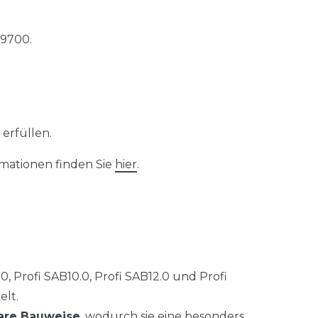
99700.
 erfüllen.
rmationen finden Sie
hier
.
0, Profi SAB10.0, Profi SAB12.0 und Profi
elt.
are Bauweise
, wodurch sie eine besonders