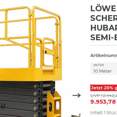
LÖWE
SCHE
HUBAR
SEMI-
Artikelnu
METER
Jetzt 20% g
UVP 12.442,
9.953,7
Inhalt
1
Stüc