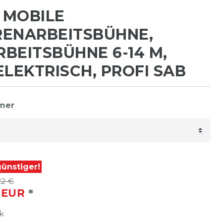
 MOBILE
RENARBEITSBÜHNE,
BEITSBÜHNE 6-14 M,
ELEKTRISCH, PROFI SAB
mmer
ünstiger!
22 €
*
8 EUR
k