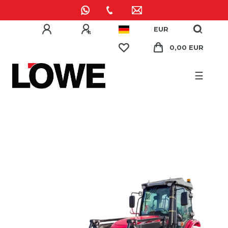
EUR
0,00 EUR
☰