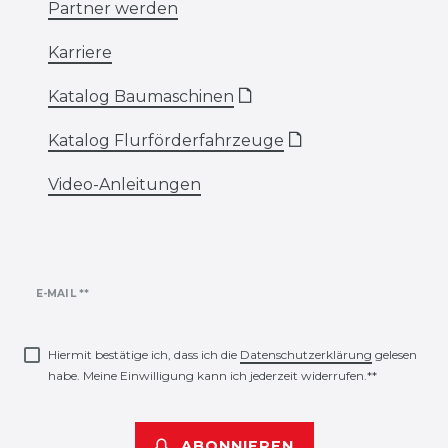
Partner werden
Karriere
Katalog Baumaschinen
🗋
Katalog Flurförderfahrzeuge
🗋
Video-Anleitungen
Newsletter
E-MAIL **
Honig
Hiermit bestätige ich, dass ich die
Daten­schutz­erklärung
gelesen
habe. Meine Einwilligung kann ich jederzeit widerrufen.**
ABONNIEREN