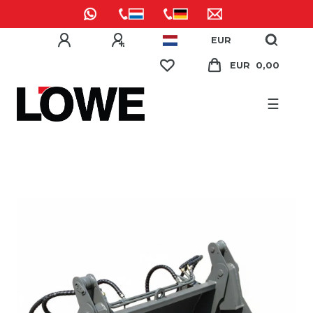
EUR
EUR 0,00
☰