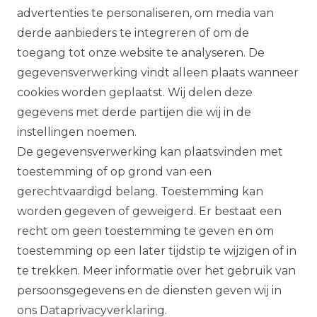
bevestigd, volgens onze
advertenties te personaliseren, om media van
garantievoorwaarden.
derde aanbieders te integreren of om de
toegang tot onze website te analyseren. De
Alle prijzen plus btw. Onze aanbiedingen
gegevensverwerking vindt alleen plaats wanneer
zijn alleen geldig voor handelaars en
cookies worden geplaatst. Wij delen deze
overheden.
gegevens met derde partijen die wij in de
Alle op deze website getoonde producten
instellingen noemen.
en productinformatie dienen uitsluitend
De gegevensverwerking kan plaatsvinden met
ter algemene informatie. Er kunnen
toestemming of op grond van een
verschillen zijn tussen de op de website
gerechtvaardigd belang. Toestemming kan
getoonde producten en de daadwerkelijk
worden gegeven of geweigerd. Er bestaat een
geleverde modellen.
recht om geen toestemming te geven en om
toestemming op een later tijdstip te wijzigen of in
te trekken. Meer informatie over het gebruik van
persoonsgegevens en de diensten geven wij in
De op de website getoonde illustraties,
ons
Data­privacy­verklaring
.
specificaties en beschrijvingen kunnen