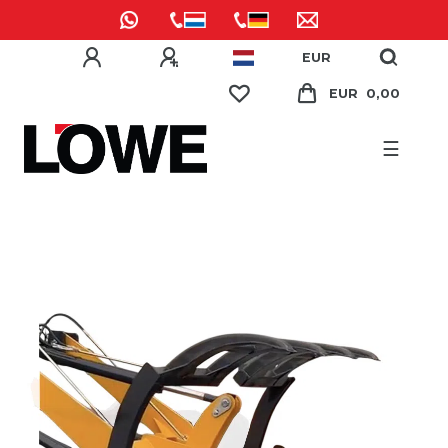
EUR
EUR 0,00
☰