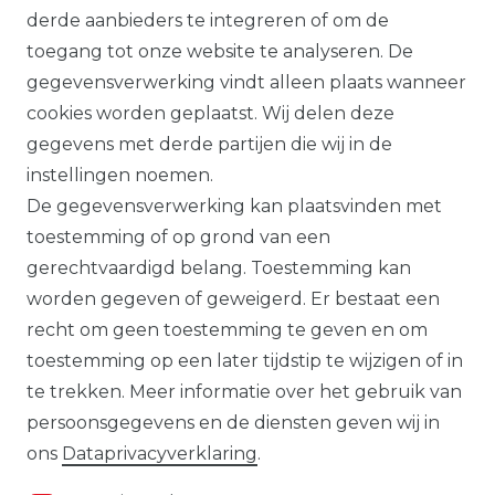
garantievoorwaarden.
derde aanbieders te integreren of om de
toegang tot onze website te analyseren. De
Alle prijzen plus btw. Onze aanbiedingen
gegevensverwerking vindt alleen plaats wanneer
zijn alleen geldig voor handelaars en
cookies worden geplaatst. Wij delen deze
overheden.
gegevens met derde partijen die wij in de
Alle op deze website getoonde producten
instellingen noemen.
en productinformatie dienen uitsluitend
De gegevensverwerking kan plaatsvinden met
ter algemene informatie. Er kunnen
toestemming of op grond van een
verschillen zijn tussen de op de website
gerechtvaardigd belang. Toestemming kan
getoonde producten en de daadwerkelijk
worden gegeven of geweigerd. Er bestaat een
geleverde modellen.
recht om geen toestemming te geven en om
toestemming op een later tijdstip te wijzigen of in
te trekken. Meer informatie over het gebruik van
persoonsgegevens en de diensten geven wij in
De op de website getoonde illustraties,
ons
Data­privacy­verklaring
.
specificaties en beschrijvingen kunnen
worden gewijzigd en geven niet