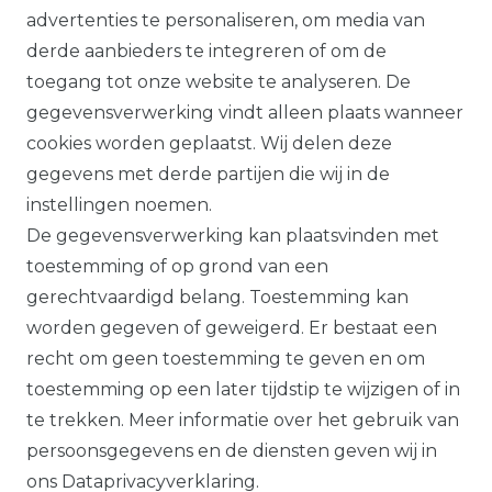
bevestigd, volgens onze
advertenties te personaliseren, om media van
garantievoorwaarden.
derde aanbieders te integreren of om de
toegang tot onze website te analyseren. De
Alle prijzen plus btw. Onze aanbiedingen
gegevensverwerking vindt alleen plaats wanneer
zijn alleen geldig voor handelaars en
cookies worden geplaatst. Wij delen deze
overheden.
gegevens met derde partijen die wij in de
Alle op deze website getoonde producten
instellingen noemen.
en productinformatie dienen uitsluitend
De gegevensverwerking kan plaatsvinden met
ter algemene informatie. Er kunnen
toestemming of op grond van een
verschillen zijn tussen de op de website
gerechtvaardigd belang. Toestemming kan
getoonde producten en de daadwerkelijk
worden gegeven of geweigerd. Er bestaat een
geleverde modellen.
recht om geen toestemming te geven en om
toestemming op een later tijdstip te wijzigen of in
te trekken. Meer informatie over het gebruik van
persoonsgegevens en de diensten geven wij in
De op de website getoonde illustraties,
ons
Data­privacy­verklaring
.
specificaties en beschrijvingen kunnen