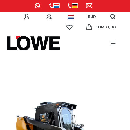
EUR
EUR 0,00
☰