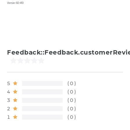
Versie: 60.410
Feedback::Feedback.customerRevi
5
0
4
0
3
0
2
0
1
0