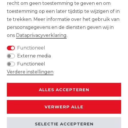
geleverde modellen.
recht om geen toestemming te geven en om
toestemming op een later tijdstip te wijzigen of in
te trekken. Meer informatie over het gebruik van
persoonsgegevens en de diensten geven wij in
De op de website getoonde illustraties,
ons
Data­privacy­verklaring
.
specificaties en beschrijvingen kunnen
worden gewijzigd en geven niet
Functioneel
noodzakelijkerwijs de uiteindelijke
Externe media
productkenmerken weer. De aanbieder
Functioneel
behoudt zich het recht voor om de
Verdere instellingen
getoonde producten op elk gewenst
moment en zonder voorafgaande
ALLES ACCEPTEREN
kennisgeving te wijzigen.
Gebruikte goederen zijn door ons niet
VERWERP ALLE
getest. Deze worden verkocht zoals
aangeboden, zonder garantie.
SELECTIE ACCEPTEREN