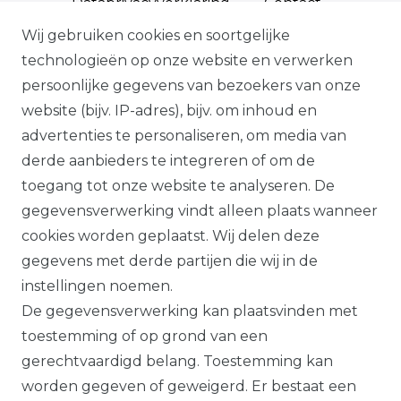
Data­privacy­verklaring
Contact
Wij gebruiken cookies en soortgelijke
technologieën op onze website en verwerken
persoonlijke gegevens van bezoekers van onze
*Op geselecteerde producten, indien
website (bijv. IP-adres), bijv. om inhoud en
bevestigd, volgens onze
advertenties te personaliseren, om media van
garantievoorwaarden.
derde aanbieders te integreren of om de
toegang tot onze website te analyseren. De
Alle prijzen plus btw. Onze aanbiedingen
gegevensverwerking vindt alleen plaats wanneer
zijn alleen geldig voor handelaars en
cookies worden geplaatst. Wij delen deze
overheden.
gegevens met derde partijen die wij in de
Alle op deze website getoonde producten
instellingen noemen.
en productinformatie dienen uitsluitend
De gegevensverwerking kan plaatsvinden met
ter algemene informatie. Er kunnen
toestemming of op grond van een
verschillen zijn tussen de op de website
gerechtvaardigd belang. Toestemming kan
getoonde producten en de daadwerkelijk
worden gegeven of geweigerd. Er bestaat een