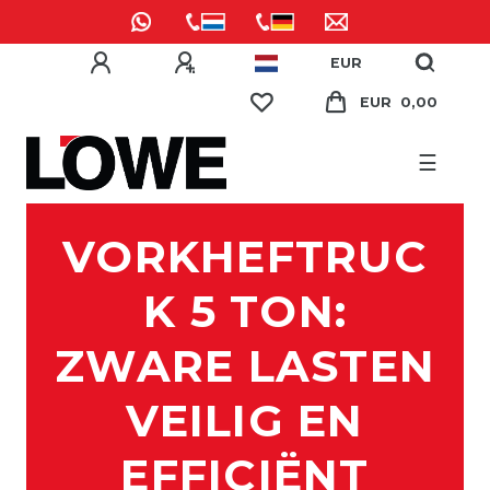
EUR
EUR 0,00
☰
VORKHEFTRUC
K 5 TON:
ZWARE LASTEN
VEILIG EN
EFFICIËNT