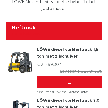
LÖWE Motors biedt voor elke behoefte het
juiste model.
Heftruck
Alle bekijken
LÖWE diesel vorkheftruck 1,5
ton met zijschuiver
€ 21.499,00 *
adviesprijs € 26.873,75
*
excl. totaal Btw.
excl.
Verzendkosten
LÖWE diesel vorkheftruck 2,0
ton met zijschuiver