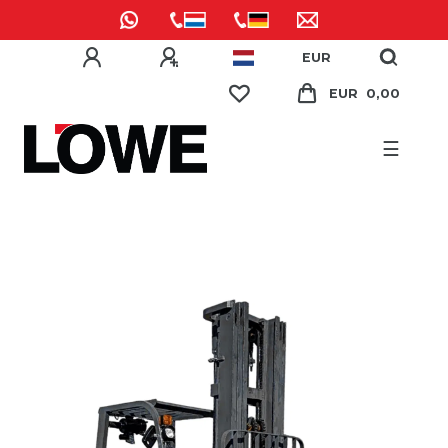
EUR
EUR 0,00
☰