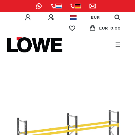
EUR
EUR 0,00
☰