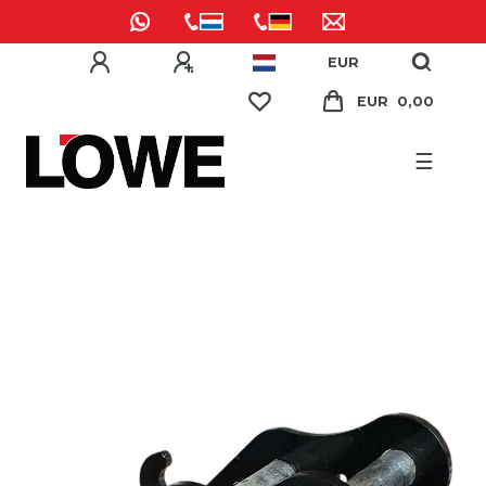
EUR
EUR 0,00
☰