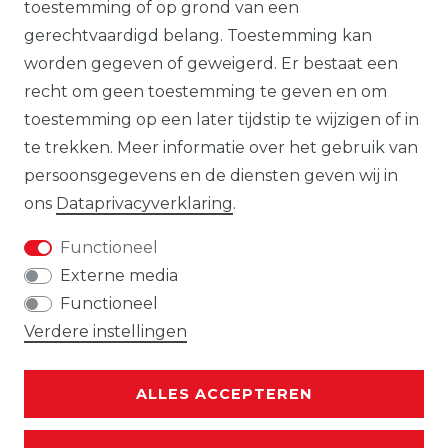
ter algemene informatie. Er kunnen
toestemming of op grond van een
verschillen zijn tussen de op de website
gerechtvaardigd belang. Toestemming kan
getoonde producten en de daadwerkelijk
worden gegeven of geweigerd. Er bestaat een
geleverde modellen.
recht om geen toestemming te geven en om
toestemming op een later tijdstip te wijzigen of in
te trekken. Meer informatie over het gebruik van
persoonsgegevens en de diensten geven wij in
De op de website getoonde illustraties,
ons
Data­privacy­verklaring
.
specificaties en beschrijvingen kunnen
worden gewijzigd en geven niet
Functioneel
noodzakelijkerwijs de uiteindelijke
Externe media
productkenmerken weer. De aanbieder
Functioneel
behoudt zich het recht voor om de
Verdere instellingen
getoonde producten op elk gewenst
moment en zonder voorafgaande
ALLES ACCEPTEREN
kennisgeving te wijzigen.
Gebruikte goederen zijn door ons niet