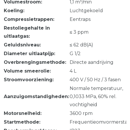
Volumestroom:
1,1 m³/min
Koeling:
Luchtgekoeld
Compressietrappen:
Eentraps
Restoliegehalte in
≤ 3 ppm
uitlaatgas:
Geluidsniveau:
≤ 62 dB(A)
Diameter uitlaatpijp:
G 1/2
Overbrengingsmethode:
Directe aandrijving
Volume smeerolie:
4 L
Stroomvoorziening:
400 V / 50 Hz / 3 fasen
Normale temperatuur,
Aanzuigomstandigheden:
0,1033 MPa, 60% rel.
vochtigheid
Motorsnelheid:
3600 rpm
Startmethode:
Frequentieomvormerstar