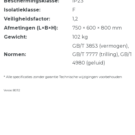
Beschermingsklasse:
IP23
Isolatieklasse:
F
Veiligheidsfactor:
1,2
Afmetingen (L×B×H):
750 × 600 × 800 mm
Gewicht:
102 kg
GB/T 3853 (vermogen),
Normen:
GB/T 7777 (trilling), GB/T
4980 (geluid)
* Alle specificaties zonder garantie Technische wijzigingen voorbehouden
Versie: 80.112