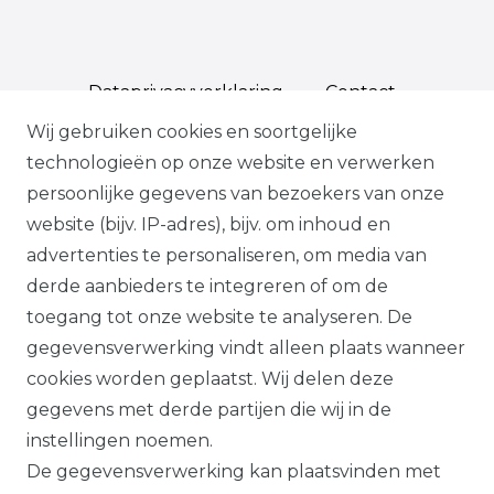
Data­privacy­verklaring
Contact
Wij gebruiken cookies en soortgelijke
technologieën op onze website en verwerken
persoonlijke gegevens van bezoekers van onze
*Op geselecteerde producten, indien
website (bijv. IP-adres), bijv. om inhoud en
bevestigd, volgens onze
advertenties te personaliseren, om media van
garantievoorwaarden.
derde aanbieders te integreren of om de
toegang tot onze website te analyseren. De
Alle prijzen plus btw. Onze aanbiedingen
gegevensverwerking vindt alleen plaats wanneer
zijn alleen geldig voor handelaars en
cookies worden geplaatst. Wij delen deze
overheden.
gegevens met derde partijen die wij in de
Alle op deze website getoonde producten
instellingen noemen.
en productinformatie dienen uitsluitend
De gegevensverwerking kan plaatsvinden met