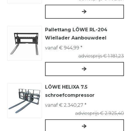
Pallettang LÖWE RL-204
Wiellader Aanbouwdeel
vanaf € 944,99 *
adviesprijs € 1.181,23
LÖWE HELIXA 7.5
schroefcompressor
vanaf € 2.340,27 *
adviesprijs € 2.925,40