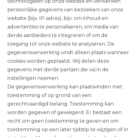
technologieën op onze website en verwerken
persoonlijke gegevens van bezoekers van onze
*Op geselecteerde producten, indien
website (bijv. IP-adres), bijv. om inhoud en
bevestigd, volgens onze
advertenties te personaliseren, om media van
garantievoorwaarden.
derde aanbieders te integreren of om de
toegang tot onze website te analyseren. De
Alle prijzen plus btw. Onze aanbiedingen
gegevensverwerking vindt alleen plaats wanneer
zijn alleen geldig voor handelaars en
cookies worden geplaatst. Wij delen deze
overheden.
gegevens met derde partijen die wij in de
Alle op deze website getoonde producten
instellingen noemen.
en productinformatie dienen uitsluitend
De gegevensverwerking kan plaatsvinden met
ter algemene informatie. Er kunnen
toestemming of op grond van een
verschillen zijn tussen de op de website
gerechtvaardigd belang. Toestemming kan
getoonde producten en de daadwerkelijk
worden gegeven of geweigerd. Er bestaat een
geleverde modellen.
recht om geen toestemming te geven en om
toestemming op een later tijdstip te wijzigen of in