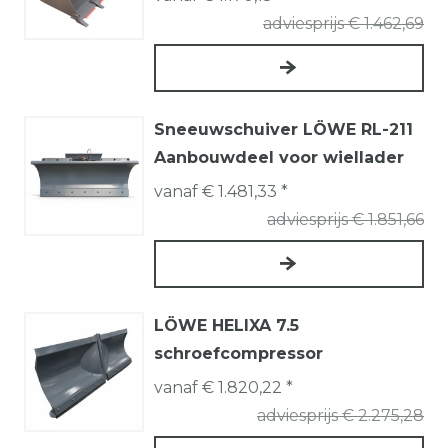
adviesprijs € 1.462,69
Sneeuwschuiver LÖWE RL-211
Aanbouwdeel voor wiellader
vanaf € 1.481,33 *
adviesprijs € 1.851,66
LÖWE HELIXA 7.5
schroefcompressor
vanaf € 1.820,22 *
adviesprijs € 2.275,28