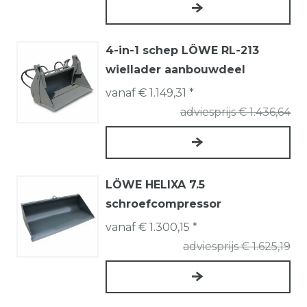
4-in-1 schep LÖWE RL-213
wiellader aanbouwdeel
vanaf € 1.149,31 *
adviesprijs € 1.436,64
LÖWE HELIXA 7.5
schroefcompressor
vanaf € 1.300,15 *
adviesprijs € 1.625,19