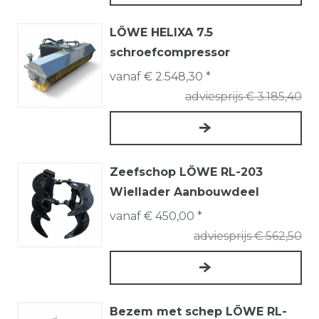
LÖWE HELIXA 7.5
schroefcompressor
vanaf € 2.548,30 *
adviesprijs € 3.185,40
Zeefschop LÖWE RL-203
Wiellader Aanbouwdeel
vanaf € 450,00 *
adviesprijs € 562,50
Bezem met schep LÖWE RL-