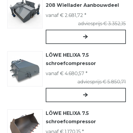
208 Wiellader Aanbouwdeel
vanaf € 2.681,72 *
adviesprijs € 3.352,15
LÖWE HELIXA 7.5
schroefcompressor
vanaf € 4.680,57 *
adviesprijs € 5.850,71
LÖWE HELIXA 7.5
schroefcompressor
vanaf € 1.170,15 *