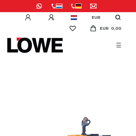
EUR
EUR 0,00
☰