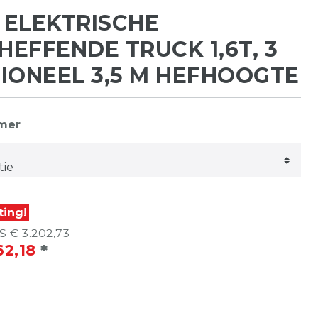
ELEKTRISCHE
EFFENDE TRUCK 1,6T, 3
IONEEL 3,5 M HEFHOOGTE
mmer
ting!
 € 3.202,73
*
62,18