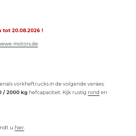
n tot
20.08.2026
!
oewe-motors.de
nals vorkheftrucks in de volgende versies:
0 / 2000 kg
hefcapaciteit. Kijk rustig
rond
en
indt u
hier
.