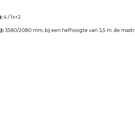
:
4 / 1x+2
):
3580/2080 mm, bij een hefhoogte van 3,5 m: de mastm