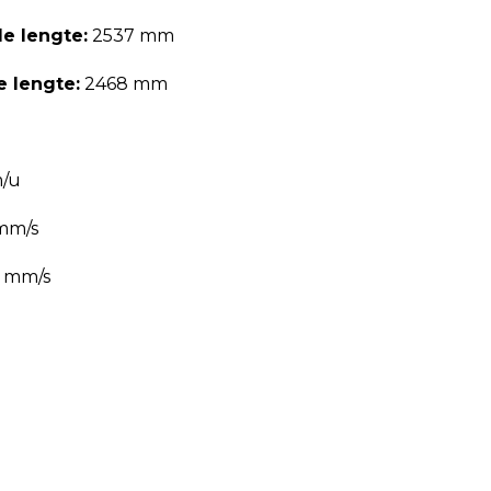
e lengte:
2537 mm
 lengte:
2468 mm
m/u
mm/s
0 mm/s