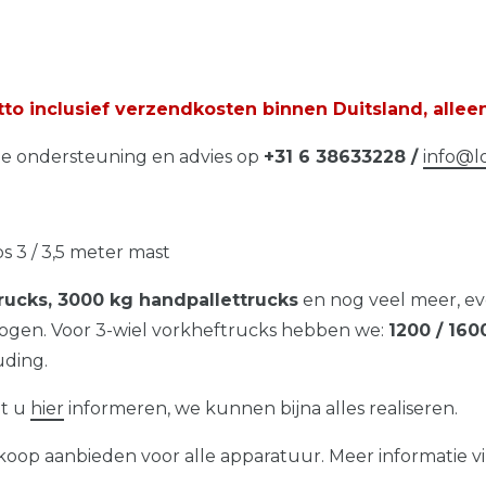
to inclusief verzendkosten binnen Duitsland, allee
he ondersteuning en advies op
+31 6 38633228 /
info@l
s 3 / 3,5 meter mast
trucks, 3000 kg handpallettrucks
en nog veel meer, eve
gen. Voor 3-wiel vorkheftrucks hebben we:
1200 / 160
uding.
nt u
hier
informeren, we kunnen bijna alles realiseren.
oop aanbieden voor alle apparatuur. Meer informatie v