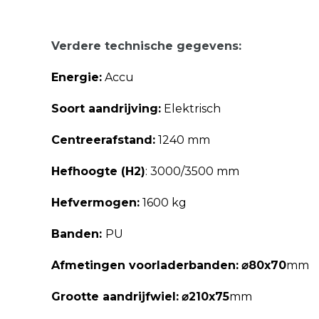
Verdere technische gegevens:
Energie:
Accu
Soort aandrijving:
Elektrisch
Centreerafstand:
1240 mm
Hefhoogte (H2)
: 3000/3500 mm
Hefvermogen:
1600 kg
Banden:
PU
Afmetingen voorladerbanden:
⌀80x70
mm
Grootte aandrijfwiel:
⌀210x75
mm