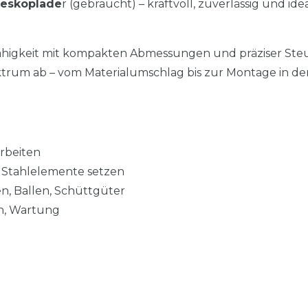
leskoplade
r (gebraucht) – kraftvoll, zuverlässig und id
ähigkeit mit kompakten Abmessungen und präziser Ste
ektrum ab – vom Materialumschlag bis zur Montage in der
arbeiten
d Stahlelemente setzen
n, Ballen, Schüttgüter
en, Wartung