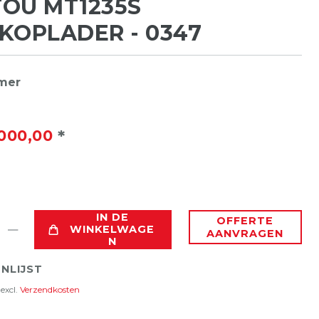
OU MT1235S
KOPLADER - 0347
mmer
*
000,00
IN DE
OFFERTE
WINKELWAGE
AANVRAGEN
N
NLIJST
excl.
Verzendkosten