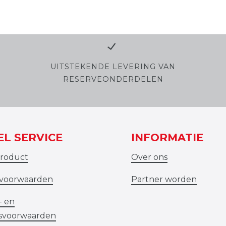
UITSTEKENDE LEVERING VAN
RESERVEONDERDELEN
EL SERVICE
INFORMATIE
product
Over ons
evoorwaarden
Partner worden
- en
gsvoorwaarden