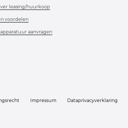
ver leasing/huurkoop
en voordelen
 apparatuur aanvragen
ngs­recht
Impressum
Data­privacy­verklaring