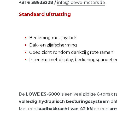
+31 6 38633228 /
info@loewe-motors.de
Standaard uitrusting
Bediening met joystick
Dak- en zijafscherming
Goed zicht rondom dankzij grote ramen
Interieur met display, bedieningspaneel
De
LÖWE ES-6000
is een veelzijdige 6-tons 
volledig hydraulisch besturingssysteem
dat
Met een
laadbakkracht van 42 kN
en een
arm