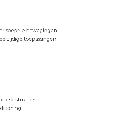
oor soepele bewegingen
eelzijdige toepassingen
udsinstructies
ditioning