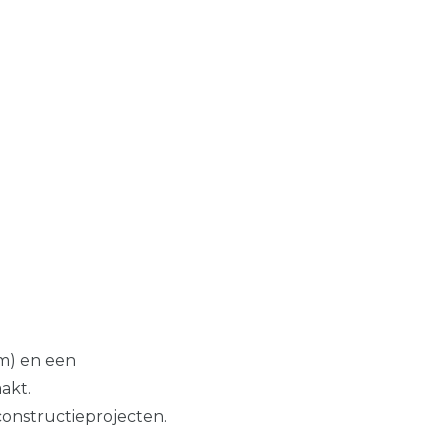
m) en een
akt.
 constructieprojecten.