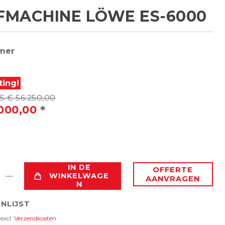
FMACHINE LÖWE ES-6000
mer
ting!
 € 56.250,00
*
000,00
IN DE
OFFERTE
WINKELWAGE
AANVRAGEN
N
NLIJST
excl.
Verzendkosten