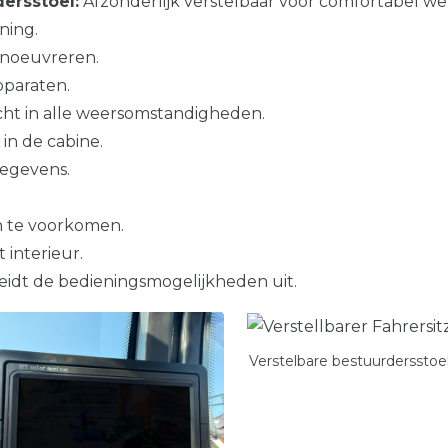
dersstoel:
Afzonderlijk verstelbaar voor comfortabel we
ning.
anoeuvreren.
paraten.
ht in alle weersomstandigheden.
in de cabine.
gegevens.
 te voorkomen.
 interieur.
eidt de bedieningsmogelijkheden uit.
Verstelbare bestuurdersstoe