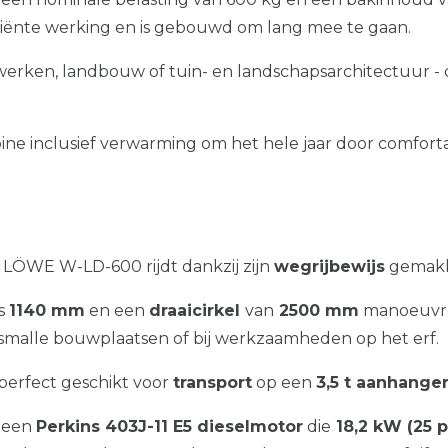
ficiënte werking en is gebouwd om lang mee te gaan.
rken, landbouw of tuin- en landschapsarchitectuur - 
bine inclusief verwarming om het hele jaar door comfor
e LÖWE W-LD-600 rijdt dankzij zijn
wegrijbewijs
gemakke
ts
1140 mm
en een
draaicirkel
van
2500 mm
manoeuvree
 op smalle bouwplaatsen of bij werkzaamheden op het erf.
 perfect geschikt voor
transport
op een
3,5 t aanhange
 een
Perkins 403J-11 E5 dieselmotor
die
18,2 kW (25 p