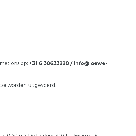
 met ons op:
+31 6 38633228 / info@loewe-
tse worden uitgevoerd.
 0,40 m³. De Perkins 403J-11 E5 Euro 5-