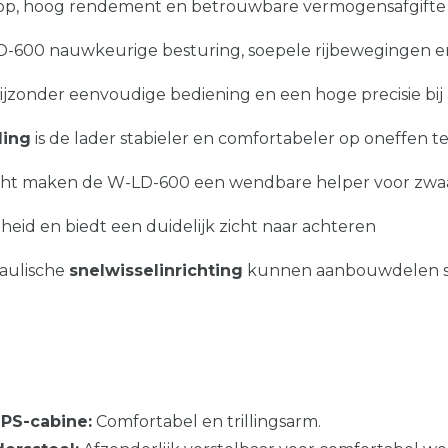
loop, hoog rendement en betrouwbare vermogensafgifte 
D-600 nauwkeurige besturing, soepele rijbewegingen e
ijzonder eenvoudige bediening en een hoge precisie bij
ling
is de lader stabieler en comfortabeler op oneffen te
cht maken de W-LD-600 een wendbare helper voor zwaa
eid en biedt een duidelijk zicht naar achteren
aulische
snelwisselinrichting
kunnen aanbouwdelen sn
PS-cabine:
Comfortabel en trillingsarm.