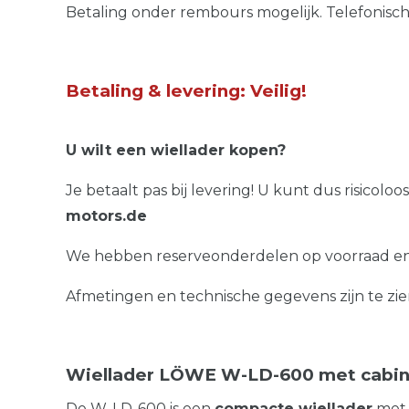
Betaling onder rembours mogelijk. Telefonisc
Betaling & levering: Veilig!
U wilt een wiellader kopen?
Je betaalt pas bij levering! U kunt dus risicol
motors.de
We hebben reserveonderdelen op voorraad en 
Afmetingen en technische gegevens zijn te zien
Wiellader LÖWE W-LD-600 met cabin
De W-LD-600 is een
compacte wiellader
met 