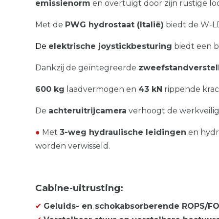
emissienorm
en overtuigt door zijn rustige 
Met de
PWG hydrostaat (Italië)
biedt de W-L
De
elektrische joystickbesturing
biedt een b
Dankzij de geïntegreerde
zweefstandverstel
600 kg
laadvermogen en
43 kN
rippende kra
De
achteruitrijcamera
verhoogt de werkveiligh
●
Met
3-weg hydraulische leidingen
en hydr
worden verwisseld.
Cabine-uitrusting:
✔
Geluids- en schokabsorberende ROPS/FO