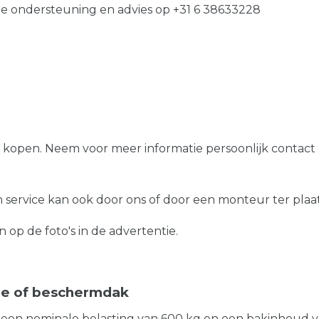
he ondersteuning en advies op +31 6 38633228
oos kopen. Neem voor meer informatie persoonlijk contact
service kan ook door ons of door een monteur ter plaa
 op de foto's in de advertentie.
e of beschermdak
een nominale belasting van 600 kg en een bakinhoud van