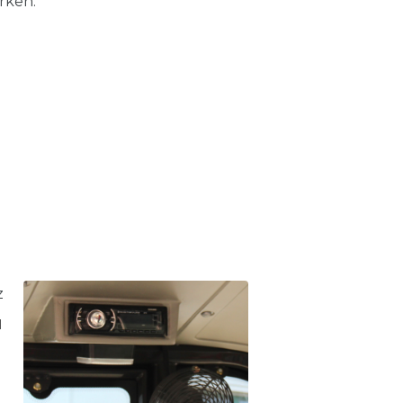
rken.
l