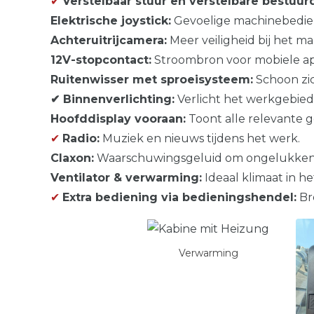
✔
Verstelbaar stuur en verstelbare bestuur
Elektrische joystick:
Gevoelige machinebedie
Achteruitrijcamera:
Meer veiligheid bij het m
12V-stopcontact:
Stroombron voor mobiele ap
Ruitenwisser met sproeisysteem:
Schoon zic
✔ Binnenverlichting:
Verlicht het werkgebied 
Hoofddisplay vooraan:
Toont alle relevante 
✔
Radio:
Muziek en nieuws tijdens het werk.
Claxon:
Waarschuwingsgeluid om ongelukken
Ventilator & verwarming:
Ideaal klimaat in het
✔
Extra bediening via bedieningshendel:
Br
Verwarming