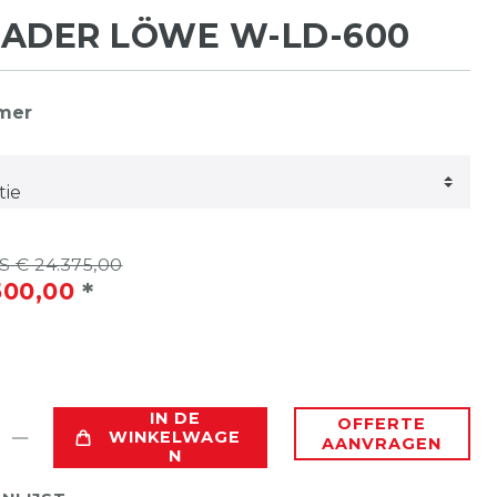
LADER LÖWE W-LD-600
mmer
 € 24.375,00
*
500,00
IN DE
OFFERTE
WINKELWAGE
AANVRAGEN
N