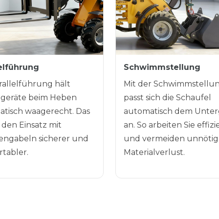
lelführung
Schwimmstellung
rallelführung hält
Mit der Schwimmstellu
geräte beim Heben
passt sich die Schaufel
tisch waagerecht. Das
automatisch dem Unte
den Einsatz mit
an. So arbeiten Sie effizi
engabeln sicherer und
und vermeiden unnöti
tabler.
Materialverlust.