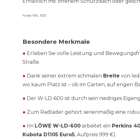
Erhältlich mit offenem Schutzdach oder gesch
Farbe RAL 1033
Besondere Merkmale
●
Erleben Sie volle Leistung und Bewegungsf
Straße.
●
Dank seiner extrem schmalen
Breite
von led
wo kaum Platz ist – ob im Garten, auf engen Ba
●
Der W-LD-600 ist durch sein niedriges Eigen
●
Zum Radlader gehört serienmäßig eine rob
●
Im
LÖWE W-LD-600
arbeitet ein
Perkins 40
Kubota D1105 Euro5
, Aufpreis 999 €).