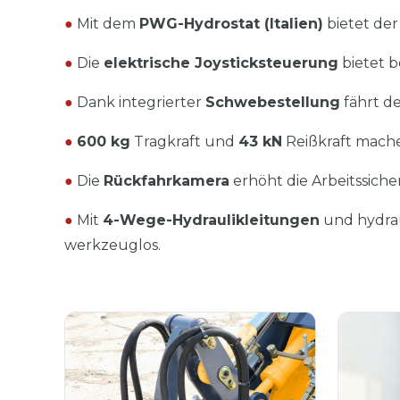
●
Mit dem
PWG-Hydrostat (Italien)
bietet de
●
Die
elektrische Joysticksteuerung
bietet b
●
Dank integrierter
Schwebestellung
fährt d
●
600 kg
Tragkraft und
43 kN
Reißkraft mache
●
Die
Rückfahrkamera
erhöht die Arbeitssicher
●
Mit
4-Wege-Hydraulikleitungen
und hydra
werkzeuglos.