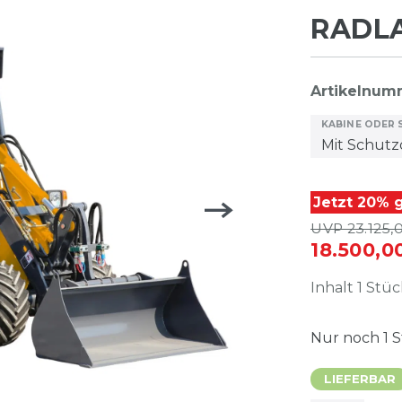
RADL
Artikelnu
KABINE ODER
Jetzt 20% g
UVP 23.125,
18.500,
Inhalt
1
Stüc
Nur noch
1
S
LIEFERBAR