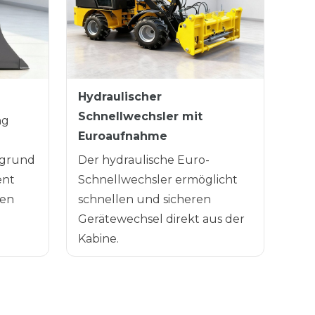
Hydraulischer
Schnellwechsler mit
ng
Euroaufnahme
rgrund
Der hydraulische Euro-
ent
Schnellwechsler ermöglicht
gen
schnellen und sicheren
Gerätewechsel direkt aus der
Kabine.