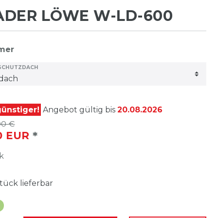
ADER LÖWE W-LD-600
mmer
 SCHUTZDACH
ünstiger!
Angebot gültig bis
20.08.2026
00 €
*
00 EUR
k
tück lieferbar