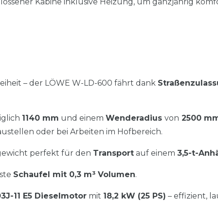
lossener Kabine inklusive Heizung, um ganzjährig komfo
reiheit – der LÖWE W-LD-600 fährt dank
Straßenzulas
iglich
1140 mm
und einem
Wenderadius
von
2500 m
ustellen oder bei Arbeiten im Hofbereich.
gewicht perfekt für den
Transport
auf einem
3,5-t-Anh
uste
Schaufel mit 0,3 m³ Volumen
.
3J-11 E5 Dieselmotor
mit
18,2 kW (25 PS)
– effizient, 