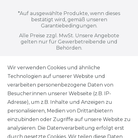
*
Auf ausgewählte Produkte, wenn dieses
bestätigt wird, gemäß unseren
Garantiebedingungen.
Alle Preise zzgl. MwSt. Unsere Angebote
gelten nur für Gewerbetreibende und
Behörden.
Wir verwenden Cookies und ähnliche
Alle auf dieser Webseite dargestellten
Technologien auf unserer Website und
Produkte, Abbildungen, Spezifikationen
verarbeiten personenbezogene Daten von
und Beschreibungen dienen ausschließlich
Besucher:innen unserer Webseite (z.B. IP-
der allgemeinen Information. Es wird
Adresse), um z.B. Inhalte und Anzeigen zu
ausdrücklich darauf hingewiesen, dass
personalisieren, Medien von Drittanbietern
Abweichungen zwischen den dargestellten
einzubinden oder Zugriffe auf unsere Website zu
Informationen und den tatsächlich
analysieren. Die Datenverarbeitung erfolgt erst
gelieferten Modellen möglich sind. Die
durch gesetzte Cookies. Wir teilen diese Daten
gezeigten Inhalte stellen nicht