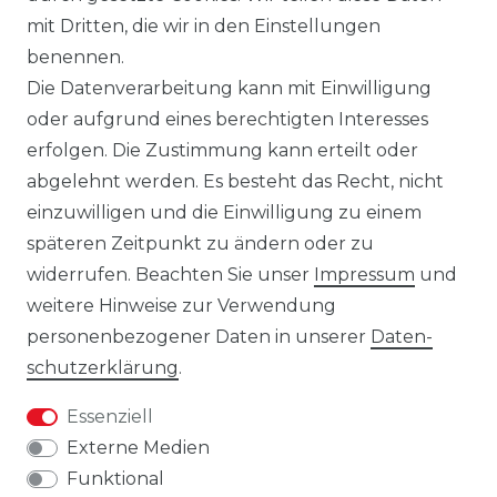
mit Dritten, die wir in den Einstellungen
notwendigerweise die finalen
benennen.
Produkteigenschaften dar. Der Anbieter
Die Datenverarbeitung kann mit Einwilligung
behält sich das Recht vor, jederzeit und
oder aufgrund eines berechtigten Interesses
ohne vorherige Ankündigung Änderungen
erfolgen. Die Zustimmung kann erteilt oder
an den dargestellten Produkten
abgelehnt werden. Es besteht das Recht, nicht
vorzunehmen.
einzuwilligen und die Einwilligung zu einem
Gebrauchte Ware wurde von uns nicht
späteren Zeitpunkt zu ändern oder zu
getestet. Diese wird so verkauft, wie
widerrufen. Beachten Sie unser
Impressum
und
angeboten, jedoch unter Ausschluss
weitere Hinweise zur Verwendung
jeglicher Sachmängel. Eine Haftung für
personenbezogener Daten in unserer
Daten­
Sachmängel ist ausgeschlossen, es sei denn,
schutz­erklärung
.
der Verkäufer hat einen Mangel arglistig
Essenziell
verschwiegen oder eine
Externe Medien
Beschaffenheitsgarantie übernommen. Die
Funktional
Haftung für Schäden aus der Verletzung