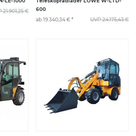
N-LE-1000
Teleskopradlader LÖWE W-LTD-
600
 21.901,25 €
ab 19.340,34 € *
UVP 24.175,43 €