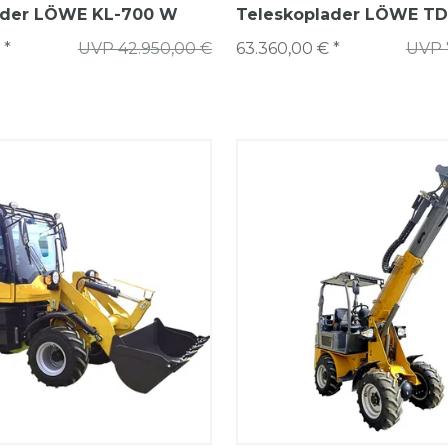
ader LÖWE KL-700 W
Teleskoplader LÖWE TD
 *
UVP 42.950,00 €
63.360,00 € *
UVP 