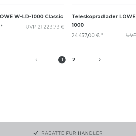
LÖWE W-LD-1000 Classic
Teleskopradlader LÖWE
1000
 *
UVP 21.223,73 €
24.457,00 € *
UVP
1
2
RABATTE FÜR HÄNDLER