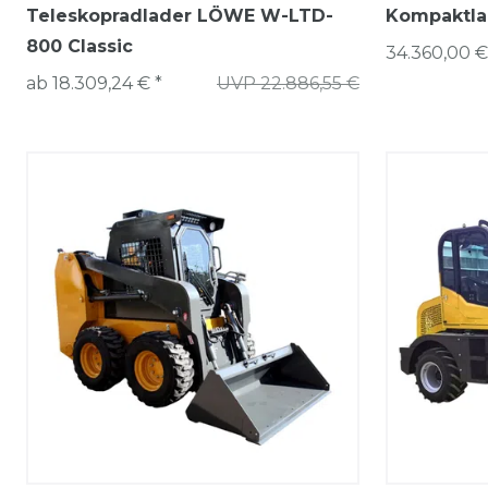
Teleskopradlader LÖWE W-LTD-
Kompaktl
800 Classic
34.360,00 €
ab 18.309,24 € *
UVP 22.886,55 €