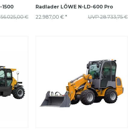
-1500
Radlader LÖWE N-LD-600 Pro
56.025,00 €
22.987,00 € *
UVP 28.733,75 €