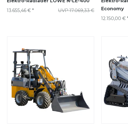
Elektro-Radlader LÖWE N-LE-400
Elektro-R
Economy
13.655,46 € *
UVP 17.069,33 €
12.150,00 € 