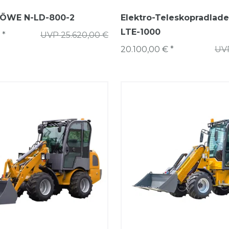
LÖWE N-LD-800-2
Elektro-Teleskopradlad
LTE-1000
 *
UVP 25.620,00 €
20.100,00 € *
UVP