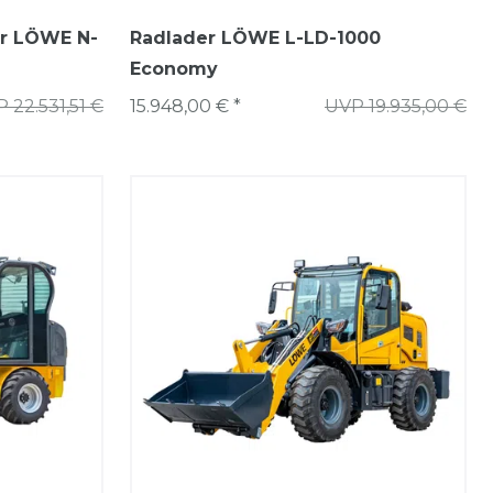
er LÖWE N-
Radlader LÖWE L-LD-1000
Economy
 22.531,51 €
15.948,00 € *
UVP 19.935,00 €