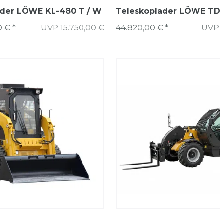
der LÖWE KL-480 T / W
Teleskoplader LÖWE TD
0 € *
UVP 15.750,00 €
44.820,00 € *
UVP 