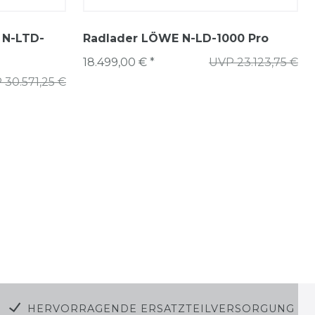
 N-LTD-
Radlader LÖWE N-LD-1000 Pro
18.499,00 € *
UVP 23.123,75 €
 30.571,25 €
HERVORRAGENDE ERSATZTEILVERSORGUNG