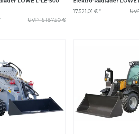
adlader LÖWE L-LE-500
Elektro-Radlader LÖWE 
17.521,01 € *
UVP
*
UVP 15.187,50 €