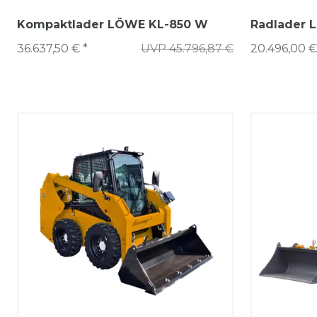
Kompaktlader LÖWE KL-850 W
Radlader 
36.637,50 € *
UVP 45.796,87 €
20.496,00 €