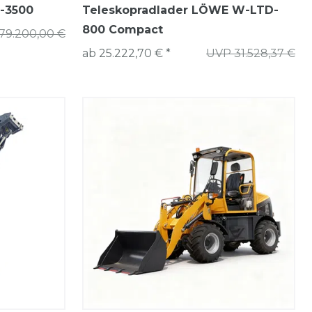
-3500
Teleskopradlader LÖWE W-LTD-
800 Compact
79.200,00 €
ab 25.222,70 € *
UVP 31.528,37 €