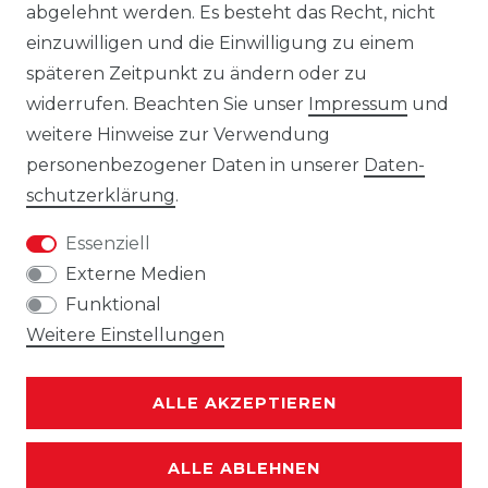
abgelehnt werden. Es besteht das Recht, nicht
vorzunehmen.
einzuwilligen und die Einwilligung zu einem
Gebrauchte Ware wurde von uns nicht
späteren Zeitpunkt zu ändern oder zu
getestet. Diese wird so verkauft, wie
widerrufen. Beachten Sie unser
Impressum
und
angeboten, jedoch unter Ausschluss
weitere Hinweise zur Verwendung
jeglicher Sachmängel. Eine Haftung für
personenbezogener Daten in unserer
Daten­
Sachmängel ist ausgeschlossen, es sei denn,
schutz­erklärung
.
der Verkäufer hat einen Mangel arglistig
Essenziell
verschwiegen oder eine
Externe Medien
Beschaffenheitsgarantie übernommen. Die
Funktional
Haftung für Schäden aus der Verletzung
Weitere Einstellungen
des Lebens, des Körpers oder der
Gesundheit sowie nach dem
Produkthaftungsgesetz bleibt unberührt.
ALLE AKZEPTIEREN
ALLE ABLEHNEN
Für alle oben gezeigten Fotos gilt: