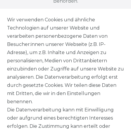
Behörden.
Wir verwenden Cookies und ähnliche
Alle auf dieser Webseite dargestellten
Technologien auf unserer Website und
Produkte, Abbildungen, Spezifikationen
verarbeiten personenbezogene Daten von
und Beschreibungen dienen ausschließlich
Besucher:innen unserer Webseite (z.B. IP-
der allgemeinen Information. Es wird
Adresse), um z.B. Inhalte und Anzeigen zu
ausdrücklich darauf hingewiesen, dass
personalisieren, Medien von Drittanbietern
Abweichungen zwischen den dargestellten
einzubinden oder Zugriffe auf unsere Website zu
Informationen und den tatsächlich
analysieren. Die Datenverarbeitung erfolgt erst
gelieferten Modellen möglich sind. Die
durch gesetzte Cookies. Wir teilen diese Daten
gezeigten Inhalte stellen nicht
mit Dritten, die wir in den Einstellungen
notwendigerweise die finalen
benennen.
Produkteigenschaften dar. Der Anbieter
Die Datenverarbeitung kann mit Einwilligung
behält sich das Recht vor, jederzeit und
oder aufgrund eines berechtigten Interesses
ohne vorherige Ankündigung Änderungen
erfolgen. Die Zustimmung kann erteilt oder
an den dargestellten Produkten