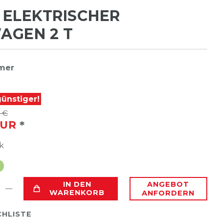
 ELEKTRISCHER
AGEN 2 T
mer
ünstiger!
 €
*
EUR
k
IN DEN
ANGEBOT
WARENKORB
ANFORDERN
HLISTE