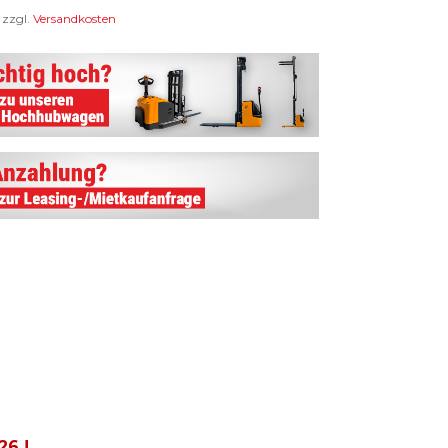
 zzgl.
Versandkosten
026
!