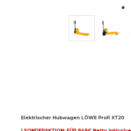
Elektrischer Hubwagen LÖWE Profi XT20
! SONDERAKTION: FÜR 849€ Netto inklusive*