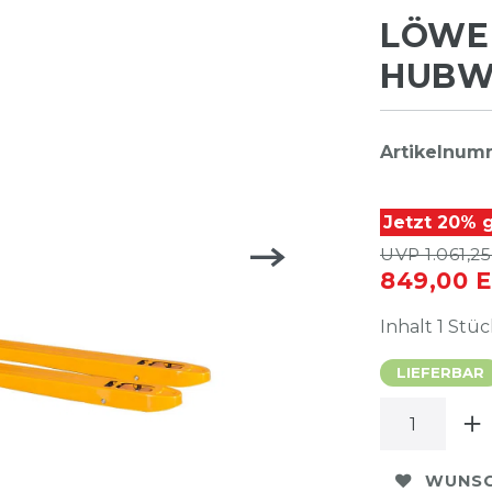
LÖWE
HUBW
Artikelnum
Jetzt 20% g
UVP 1.061,25
849,00 
Inhalt
1
Stüc
LIEFERBAR
WUNSC