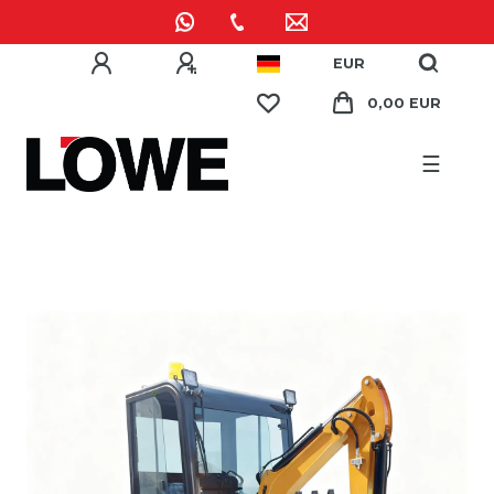
EUR
0,00 EUR
☰