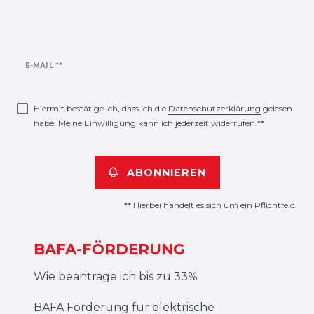
Newsletter
E-MAIL **
Honig
Hiermit bestätige ich, dass ich die
Daten­schutz­erklärung
gelesen
habe. Meine Einwilligung kann ich jederzeit widerrufen.**
ABONNIEREN
** Hierbei handelt es sich um ein Pflichtfeld.
BAFA-FÖRDERUNG
Wie beantrage ich bis zu 33%
BAFA Förderung für elektrische