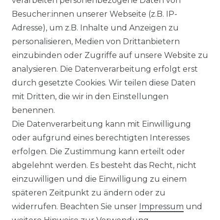
verarbeiten personenbezogene Daten von
und Beschreibungen dienen ausschließlich
Besucher:innen unserer Webseite (z.B. IP-
der allgemeinen Information. Es wird
Adresse), um z.B. Inhalte und Anzeigen zu
ausdrücklich darauf hingewiesen, dass
personalisieren, Medien von Drittanbietern
Abweichungen zwischen den dargestellten
einzubinden oder Zugriffe auf unsere Website zu
Informationen und den tatsächlich
analysieren. Die Datenverarbeitung erfolgt erst
gelieferten Modellen möglich sind. Die
durch gesetzte Cookies. Wir teilen diese Daten
gezeigten Inhalte stellen nicht
mit Dritten, die wir in den Einstellungen
notwendigerweise die finalen
benennen.
Produkteigenschaften dar. Der Anbieter
Die Datenverarbeitung kann mit Einwilligung
behält sich das Recht vor, jederzeit und
oder aufgrund eines berechtigten Interesses
ohne vorherige Ankündigung Änderungen
erfolgen. Die Zustimmung kann erteilt oder
an den dargestellten Produkten
abgelehnt werden. Es besteht das Recht, nicht
vorzunehmen.
einzuwilligen und die Einwilligung zu einem
Gebrauchte Ware wurde von uns nicht
späteren Zeitpunkt zu ändern oder zu
getestet. Diese wird so verkauft, wie
widerrufen. Beachten Sie unser
Impressum
und
angeboten, jedoch unter Ausschluss