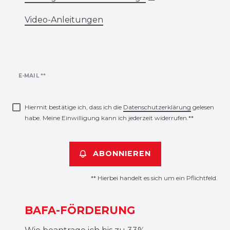
Video-Anleitungen
Newsletter
E-MAIL **
Honig
Hiermit bestätige ich, dass ich die
Daten­schutz­erklärung
gelesen
habe. Meine Einwilligung kann ich jederzeit widerrufen.**
ABONNIEREN
** Hierbei handelt es sich um ein Pflichtfeld.
BAFA-FÖRDERUNG