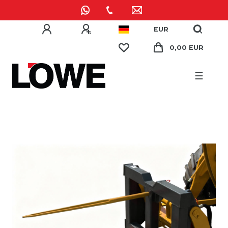
EUR
0,00 EUR
☰