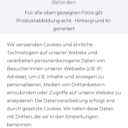
Behörden.
Für alle oben gezeigten Fotos gilt:
Produktabbildung echt · Hintergrund KI-
generiert
Wir verwenden Cookies und ähnliche
Alle auf dieser Webseite dargestellten
Technologien auf unserer Website und
Produkte, Abbildungen, Spezifikationen
verarbeiten personenbezogene Daten von
und Beschreibungen dienen ausschließlich
Besucher:innen unserer Webseite (z.B. IP-
der allgemeinen Information. Es wird
Adresse), um z.B. Inhalte und Anzeigen zu
ausdrücklich darauf hingewiesen, dass
personalisieren, Medien von Drittanbietern
Abweichungen zwischen den dargestellten
einzubinden oder Zugriffe auf unsere Website zu
Informationen und den tatsächlich
analysieren. Die Datenverarbeitung erfolgt erst
gelieferten Modellen möglich sind. Die
durch gesetzte Cookies. Wir teilen diese Daten
gezeigten Inhalte stellen nicht
mit Dritten, die wir in den Einstellungen
notwendigerweise die finalen
benennen.
Produkteigenschaften dar. Der Anbieter