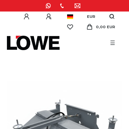
EUR
0,00 EUR
☰