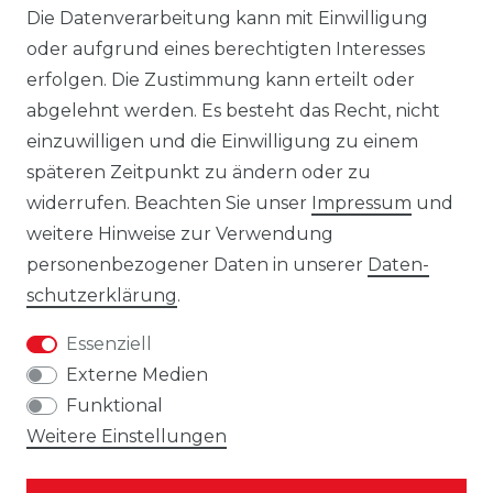
Die Datenverarbeitung kann mit Einwilligung
behält sich das Recht vor, jederzeit und
oder aufgrund eines berechtigten Interesses
ohne vorherige Ankündigung Änderungen
erfolgen. Die Zustimmung kann erteilt oder
an den dargestellten Produkten
abgelehnt werden. Es besteht das Recht, nicht
vorzunehmen.
einzuwilligen und die Einwilligung zu einem
Gebrauchte Ware wurde von uns nicht
späteren Zeitpunkt zu ändern oder zu
getestet. Diese wird so verkauft, wie
widerrufen. Beachten Sie unser
Impressum
und
angeboten, jedoch unter Ausschluss
weitere Hinweise zur Verwendung
jeglicher Sachmängel. Eine Haftung für
personenbezogener Daten in unserer
Daten­
Sachmängel ist ausgeschlossen, es sei denn,
schutz­erklärung
.
der Verkäufer hat einen Mangel arglistig
Essenziell
verschwiegen oder eine
Externe Medien
Beschaffenheitsgarantie übernommen. Die
Funktional
Haftung für Schäden aus der Verletzung
Weitere Einstellungen
des Lebens, des Körpers oder der
Gesundheit sowie nach dem