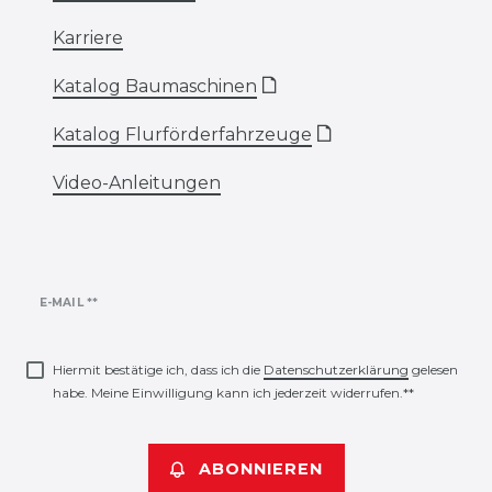
Karriere
Katalog Baumaschinen
🗋
Katalog Flurförderfahrzeuge
🗋
Video-Anleitungen
Newsletter
E-MAIL **
Honig
Hiermit bestätige ich, dass ich die
Daten­schutz­erklärung
gelesen
habe. Meine Einwilligung kann ich jederzeit widerrufen.**
ABONNIEREN