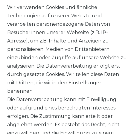
Wir verwenden Cookies und ähnliche
Alle auf dieser Webseite dargestellten
Technologien auf unserer Website und
Produkte, Abbildungen, Spezifikationen
verarbeiten personenbezogene Daten von
und Beschreibungen dienen ausschließlich
Besucher:innen unserer Webseite (z.B. IP-
der allgemeinen Information. Es wird
Adresse), um z.B. Inhalte und Anzeigen zu
ausdrücklich darauf hingewiesen, dass
personalisieren, Medien von Drittanbietern
Abweichungen zwischen den dargestellten
einzubinden oder Zugriffe auf unsere Website zu
Informationen und den tatsächlich
analysieren. Die Datenverarbeitung erfolgt erst
gelieferten Modellen möglich sind. Die
durch gesetzte Cookies. Wir teilen diese Daten
gezeigten Inhalte stellen nicht
mit Dritten, die wir in den Einstellungen
notwendigerweise die finalen
benennen.
Produkteigenschaften dar. Der Anbieter
Die Datenverarbeitung kann mit Einwilligung
behält sich das Recht vor, jederzeit und
oder aufgrund eines berechtigten Interesses
ohne vorherige Ankündigung Änderungen
erfolgen. Die Zustimmung kann erteilt oder
an den dargestellten Produkten
abgelehnt werden. Es besteht das Recht, nicht
vorzunehmen.
einzuwilligen und die Einwilligung zu einem