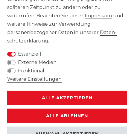
Gebrauchte Ware wurde von uns nicht
späteren Zeitpunkt zu ändern oder zu
getestet. Diese wird so verkauft, wie
widerrufen. Beachten Sie unser
Impressum
und
angeboten, jedoch unter Ausschluss
weitere Hinweise zur Verwendung
jeglicher Sachmängel. Eine Haftung für
personenbezogener Daten in unserer
Daten­
Sachmängel ist ausgeschlossen, es sei denn,
schutz­erklärung
.
der Verkäufer hat einen Mangel arglistig
Essenziell
verschwiegen oder eine
Externe Medien
Beschaffenheitsgarantie übernommen. Die
Funktional
Haftung für Schäden aus der Verletzung
Weitere Einstellungen
des Lebens, des Körpers oder der
Gesundheit sowie nach dem
Produkthaftungsgesetz bleibt unberührt.
ALLE AKZEPTIEREN
ALLE ABLEHNEN
Für alle oben gezeigten Fotos gilt:
Produktabbildung echt · Hintergrund KI-
AUSWAHL AKZEPTIEREN