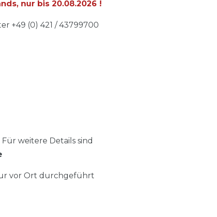
nds, nur bis
20.08.2026
!
r +49 (0) 421 / 43799700
 Für weitere Details sind
e
ur vor Ort durchgeführt