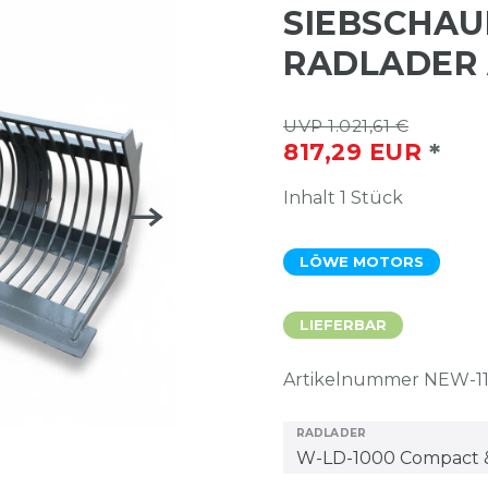
SIEBSCHAU
RADLADER 
UVP 1.021,61 €
*
817,29 EUR
Inhalt
1
Stück
LÖWE MOTORS
LIEFERBAR
Artikelnummer
NEW-1
RADLADER