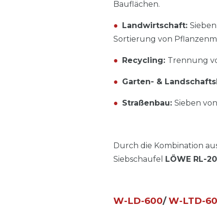
Bauflächen.
●
Landwirtschaft:
Sieben
Sortierung von Pflanzenma
●
Recycling:
Trennung vo
●
Garten- & Landschaft
●
Straßenbau:
Sieben vo
Durch die Kombination aus 
Siebschaufel
LÖWE RL-20
W-LD-600
/
W-LTD-6