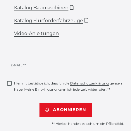
Katalog Baumaschinen
🗋
Katalog Flurförderfahrzeuge
🗋
Video-Anleitungen
Newsletter
E-MAIL **
Honig
Hiermit bestätige ich, dass ich die
Daten­schutz­erklärung
gelesen
habe. Meine Einwilligung kann ich jederzeit widerrufen.**
ABONNIEREN
** Hierbei handelt es sich um ein Pflichtfeld.