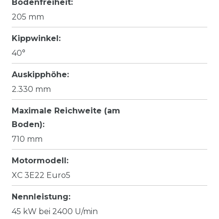
Bodenfreiheit:
205 mm
Kippwinkel:
40°
Auskipphöhe:
2.330 mm
Maximale Reichweite (am
Boden):
710 mm
Motormodell:
XC 3E22 Euro5
Nennleistung:
45 kW bei 2400 U/min