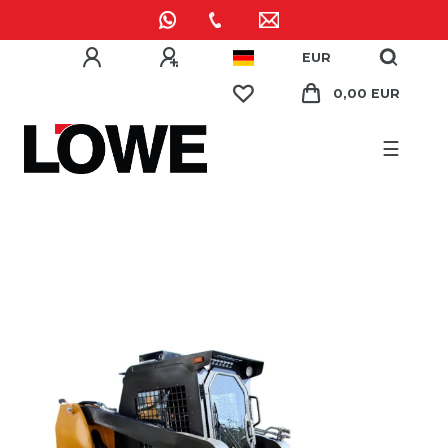
EUR
0,00 EUR
☰