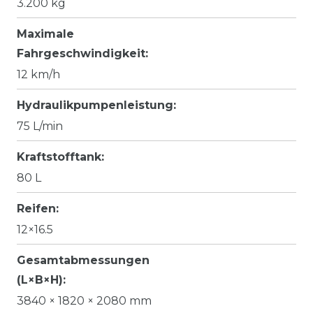
3.200 kg
Maximale
Fahrgeschwindigkeit:
12 km/h
Hydraulikpumpenleistung:
75 L/min
Kraftstofftank:
80 L
Reifen:
12×16.5
Gesamtabmessungen
(L×B×H):
3840 × 1820 × 2080 mm