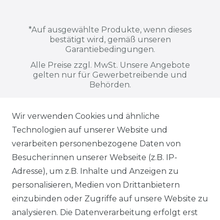
*
Auf ausgewählte Produkte, wenn dieses
bestätigt wird, gemäß unseren
Garantiebedingungen.
Alle Preise zzgl. MwSt. Unsere Angebote
gelten nur für Gewerbetreibende und
Behörden.
Wir verwenden Cookies und ähnliche
Alle auf dieser Webseite dargestellten
Technologien auf unserer Website und
Produkte, Abbildungen, Spezifikationen
verarbeiten personenbezogene Daten von
und Beschreibungen dienen ausschließlich
Besucher:innen unserer Webseite (z.B. IP-
der allgemeinen Information. Es wird
Adresse), um z.B. Inhalte und Anzeigen zu
ausdrücklich darauf hingewiesen, dass
personalisieren, Medien von Drittanbietern
Abweichungen zwischen den dargestellten
einzubinden oder Zugriffe auf unsere Website zu
Informationen und den tatsächlich
analysieren. Die Datenverarbeitung erfolgt erst
gelieferten Modellen möglich sind. Die