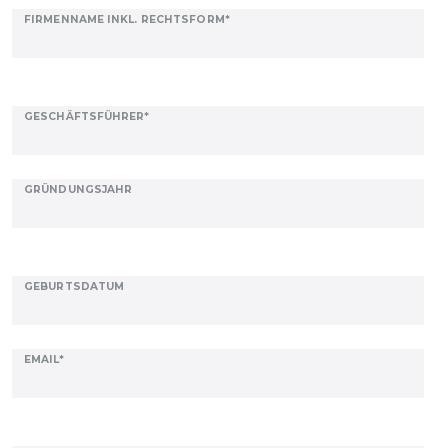
Ceres::Template.mailFormHoneypotLabel
FIRMENNAME INKL. RECHTSFORM*
GESCHÄFTSFÜHRER*
GRÜNDUNGSJAHR
GEBURTSDATUM
EMAIL*