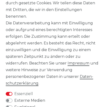
durch gesetzte Cookies. Wir teilen diese Daten
gezeigten Inhalte stellen nicht
mit Dritten, die wir in den Einstellungen
notwendigerweise die finalen
benennen.
Produkteigenschaften dar. Der Anbieter
Die Datenverarbeitung kann mit Einwilligung
behält sich das Recht vor, jederzeit und
oder aufgrund eines berechtigten Interesses
ohne vorherige Ankündigung Änderungen
erfolgen. Die Zustimmung kann erteilt oder
an den dargestellten Produkten
abgelehnt werden. Es besteht das Recht, nicht
vorzunehmen.
einzuwilligen und die Einwilligung zu einem
Gebrauchte Ware wurde von uns nicht
späteren Zeitpunkt zu ändern oder zu
getestet. Diese wird so verkauft, wie
widerrufen. Beachten Sie unser
Impressum
und
angeboten, jedoch unter Ausschluss
weitere Hinweise zur Verwendung
jeglicher Sachmängel. Eine Haftung für
personenbezogener Daten in unserer
Daten­
Sachmängel ist ausgeschlossen, es sei denn,
schutz­erklärung
.
der Verkäufer hat einen Mangel arglistig
Essenziell
verschwiegen oder eine
Externe Medien
Beschaffenheitsgarantie übernommen. Die