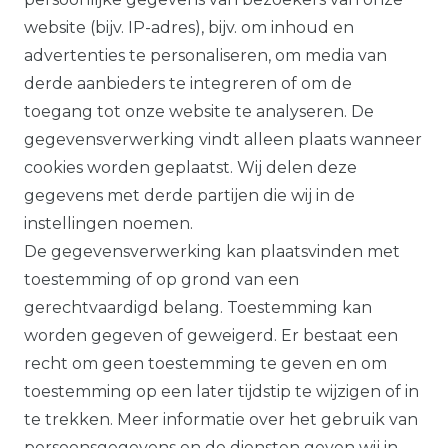
*Op geselecteerde producten, indien
website (bijv. IP-adres), bijv. om inhoud en
bevestigd, volgens onze
advertenties te personaliseren, om media van
garantievoorwaarden.
derde aanbieders te integreren of om de
toegang tot onze website te analyseren. De
Alle prijzen plus btw. Onze aanbiedingen
gegevensverwerking vindt alleen plaats wanneer
zijn alleen geldig voor handelaars en
cookies worden geplaatst. Wij delen deze
overheden.
gegevens met derde partijen die wij in de
Alle op deze website getoonde producten
instellingen noemen.
en productinformatie dienen uitsluitend
De gegevensverwerking kan plaatsvinden met
ter algemene informatie. Er kunnen
toestemming of op grond van een
verschillen zijn tussen de op de website
gerechtvaardigd belang. Toestemming kan
getoonde producten en de daadwerkelijk
worden gegeven of geweigerd. Er bestaat een
geleverde modellen.
recht om geen toestemming te geven en om
toestemming op een later tijdstip te wijzigen of in
te trekken. Meer informatie over het gebruik van
persoonsgegevens en de diensten geven wij in