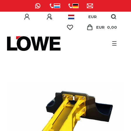
EUR
EUR 0,00
☰