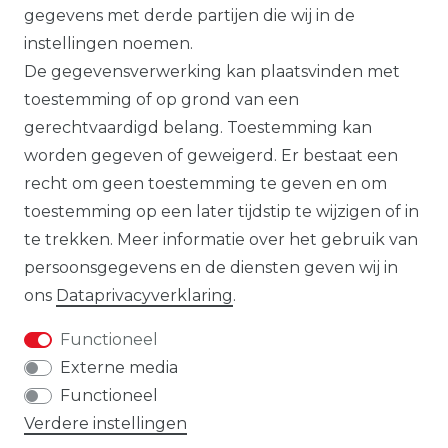
gegevens met derde partijen die wij in de
Alle op deze website getoonde producten
instellingen noemen.
en productinformatie dienen uitsluitend
De gegevensverwerking kan plaatsvinden met
ter algemene informatie. Er kunnen
toestemming of op grond van een
verschillen zijn tussen de op de website
gerechtvaardigd belang. Toestemming kan
getoonde producten en de daadwerkelijk
worden gegeven of geweigerd. Er bestaat een
geleverde modellen.
recht om geen toestemming te geven en om
toestemming op een later tijdstip te wijzigen of in
te trekken. Meer informatie over het gebruik van
persoonsgegevens en de diensten geven wij in
De op de website getoonde illustraties,
ons
Data­privacy­verklaring
.
specificaties en beschrijvingen kunnen
worden gewijzigd en geven niet
Functioneel
noodzakelijkerwijs de uiteindelijke
Externe media
productkenmerken weer. De aanbieder
Functioneel
behoudt zich het recht voor om de
Verdere instellingen
getoonde producten op elk gewenst