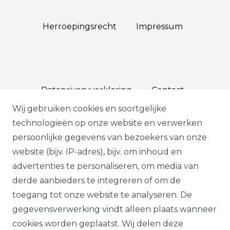
Herroepings­recht
Impressum
Data­privacy­verklaring
Contact
Wij gebruiken cookies en soortgelijke
technologieën op onze website en verwerken
persoonlijke gegevens van bezoekers van onze
*Op geselecteerde producten, indien
website (bijv. IP-adres), bijv. om inhoud en
bevestigd, volgens onze
advertenties te personaliseren, om media van
garantievoorwaarden.
derde aanbieders te integreren of om de
toegang tot onze website te analyseren. De
Alle prijzen plus btw. Onze aanbiedingen
gegevensverwerking vindt alleen plaats wanneer
zijn alleen geldig voor handelaars en
cookies worden geplaatst. Wij delen deze
overheden.