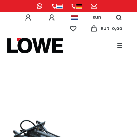
EUR
EUR 0,00
☰