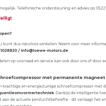
ogelijk. Telefonische ondersteuning en advies op 05221
eilig!
kopen?
g! U kunt dus risicoloos winkelen. Neem voor meer informa
 / 1028820 / info@loewe-motors.de
en op voorraad en service kan ook door ons of door e
chroefcompressor met permanente magneet 
en krachtige en energiezuinige schroefcompressor met 
quentieomvormertechniek
. Dankzij de intelligente t
aan de actuele persluchtbehoefte - dit verlaagt het en