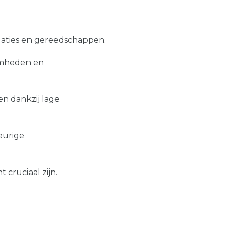
laties en gereedschappen.
aamheden en
en dankzij lage
eurige
 cruciaal zijn.