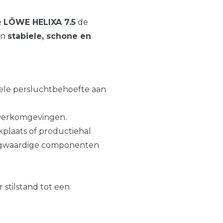
e
LÖWE
HELIXA
7.5
de
en
stabiele, schone en
uele persluchtbehoefte aan
e werkomgevingen.
plaats of productiehal
ogwaardige componenten
 stilstand tot een