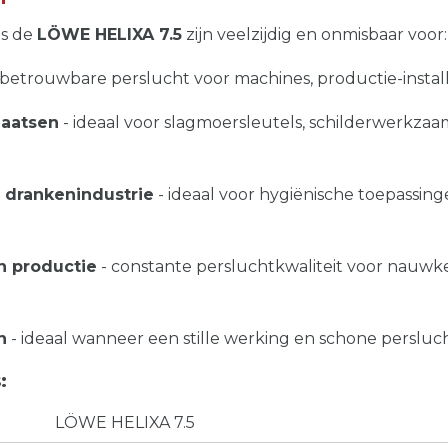
ls de
LÖWE
HELIXA
7.5
zijn veelzijdig en onmisbaar voor:
 betrouwbare perslucht voor machines, productie-instal
laatsen
- ideaal voor slagmoersleutels, schilderwerkz
 drankenindustrie
- ideaal voor hygiënische toepassing
h productie
- constante persluchtkwaliteit voor nauwk
n
- ideaal wanneer een stille werking en schone perslucht
:
LÖWE HELIXA 7.5