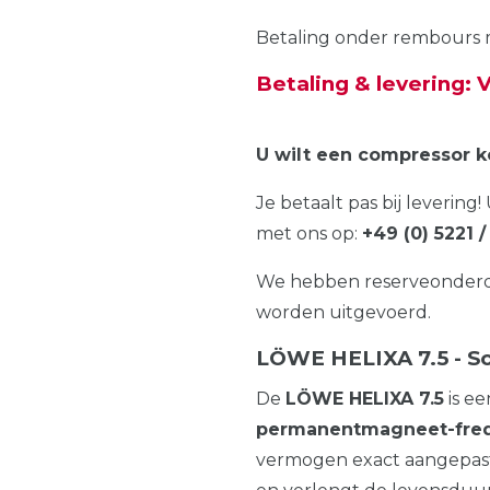
Betaling onder rembours m
Betaling & levering: V
U wilt een compressor 
Je betaalt pas bij leverin
met ons op:
+49 (0) 5221
We hebben reserveonderdel
worden uitgevoerd.
LÖWE HELIXA 7.5 - S
De
LÖWE
HELIXA
7.5
is e
permanentmagneet-fre
vermogen exact aangepast 