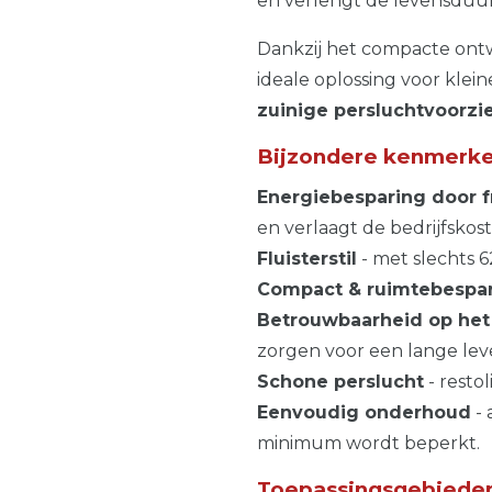
en verlengt de levensduu
Dankzij het compacte ontw
ideale oplossing voor kle
zuinige persluchtvoorzi
Bijzondere kenmerk
Energiebesparing door f
en verlaagt de bedrijfskos
Fluisterstil
- met slechts 6
Compact & ruimtebespa
Betrouwbaarheid op het
zorgen voor een lange le
Schone perslucht
- resto
Eenvoudig onderhoud
- 
minimum wordt beperkt.
Toepassingsgebiede