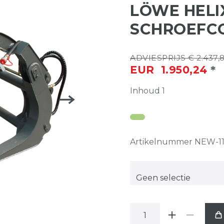
LÖWE HELIX
SCHROEFC
ADVIESPRIJS € 2.437,
*
EUR 1.950,24
Inhoud
1
Artikelnummer
NEW-11