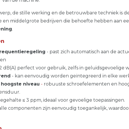
r van de machine.
erp, de stille werking en de betrouwbare techniek is d
ine en middelgrote bedrijven die behoefte hebben aan e
ening
.
en
requentieregeling
- past zich automatisch aan de act
ten
2 dB(A) perfect voor gebruik, zelfs in geluidsgevoelig
rend
- kan eenvoudig worden geïntegreerd in elke werk
 hoogste niveau
-
robuuste schroefelementen en ho
vensduur.
liegehalte ≤ 3 ppm, ideaal voor gevoelige toepassingen.
alle componenten zijn eenvoudig toegankelijk, waardoor
n