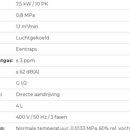
7,5 kW / 10 PK
0,8 MPa
1,1 m³/min
Luchtgekoeld
Eentraps
atgas:
≤ 3 ppm
≤ 62 dB(A)
G 1/2
:
Directe aandrijving
4 L
400 V / 50 Hz / 3 fasen
n:
Normale temperatuur, 0,1033 MPa, 60% rel. voch