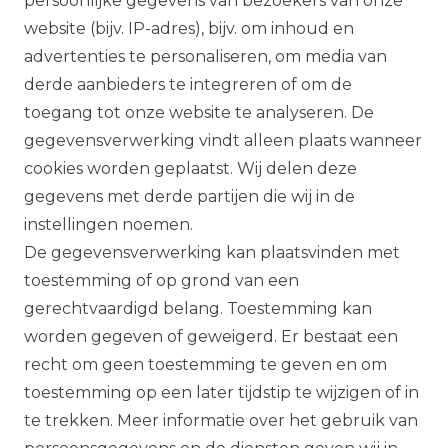
persoonlijke gegevens van bezoekers van onze
*Op geselecteerde producten, indien
website (bijv. IP-adres), bijv. om inhoud en
bevestigd, volgens onze
advertenties te personaliseren, om media van
garantievoorwaarden.
derde aanbieders te integreren of om de
toegang tot onze website te analyseren. De
Alle prijzen plus btw. Onze aanbiedingen
gegevensverwerking vindt alleen plaats wanneer
zijn alleen geldig voor handelaars en
cookies worden geplaatst. Wij delen deze
overheden.
gegevens met derde partijen die wij in de
Alle op deze website getoonde producten
instellingen noemen.
en productinformatie dienen uitsluitend
De gegevensverwerking kan plaatsvinden met
ter algemene informatie. Er kunnen
toestemming of op grond van een
verschillen zijn tussen de op de website
gerechtvaardigd belang. Toestemming kan
getoonde producten en de daadwerkelijk
worden gegeven of geweigerd. Er bestaat een
geleverde modellen.
recht om geen toestemming te geven en om
toestemming op een later tijdstip te wijzigen of in
te trekken. Meer informatie over het gebruik van