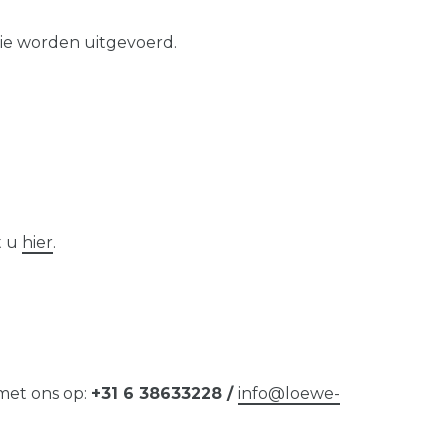
ie worden uitgevoerd.
t u
hier
.
 met ons op:
+31 6 38633228 /
info@loewe-