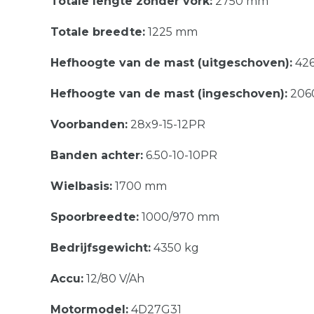
Totale lengte zonder vork:
2750 mm
Totale breedte:
1225 mm
Hefhoogte van de mast (uitgeschoven):
42
Hefhoogte van de mast (ingeschoven):
206
Voorbanden:
28x9-15-12PR
Banden achter:
6.50-10-10PR
Wielbasis:
1700 mm
Spoorbreedte:
1000/970 mm
Bedrijfsgewicht:
4350 kg
Accu:
12/80 V/Ah
Motormodel:
4D27G31