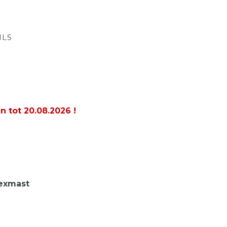
ILS
en tot
20.08.2026
!
lexmast