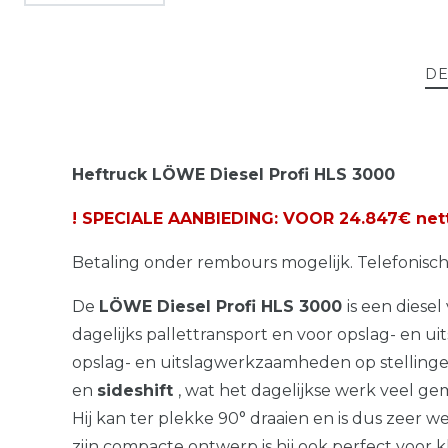
DE
Heftruck LÖWE Diesel Profi HLS 3000
! SPECIALE AANBIEDING: VOOR 24.847€ netto
Betaling onder rembours mogelijk. Telefonisc
De
LÖWE Diesel Profi HLS 3000
is een diesel
dagelijks pallettransport en voor opslag- en
opslag- en uitslagwerkzaamheden op stellingen,
en
sideshift
, wat het dagelijkse werk veel ge
Hij kan ter plekke 90° draaien en is dus zeer w
zijn compacte ontwerp is hij ook perfect voor k