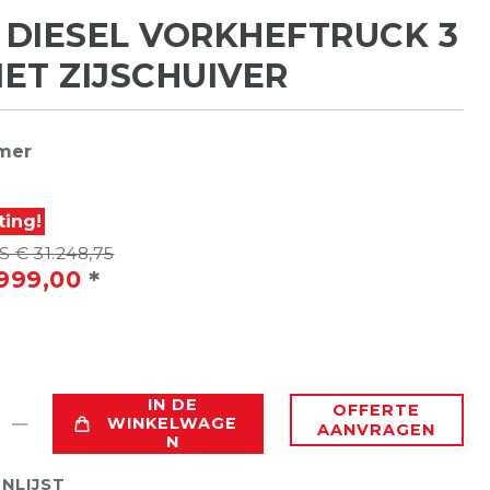
DIESEL VORKHEFTRUCK 3
ET ZIJSCHUIVER
mer
ting!
 € 31.248,75
*
999,00
IN DE
OFFERTE
WINKELWAGE
AANVRAGEN
N
NLIJST