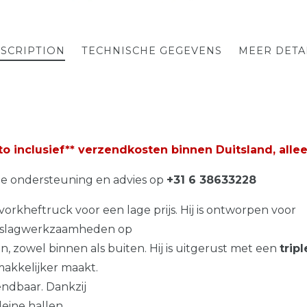
SCRIPTION
TECHNISCHE GEGEVENS
MEER DETA
 inclusief** verzendkosten binnen Duitsland, alle
he ondersteuning en advies op
+31 6 38633228
 vorkheftruck voor een lage prijs. Hij is ontworpen voor
 uitslagwerkzaamheden op
 zowel binnen als buiten. Hij is uitgerust met een
trip
makkelijker maakt.
endbaar. Dankzij
leine hallen.