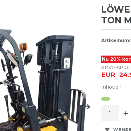
LÖWE 
TON M
Artikelnum
Nu 20% kor
ADVIESPRIJS
EUR 24.
Inhoud
1
WENSE