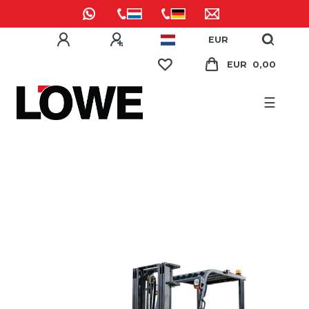
EUR
EUR 0,00
☰