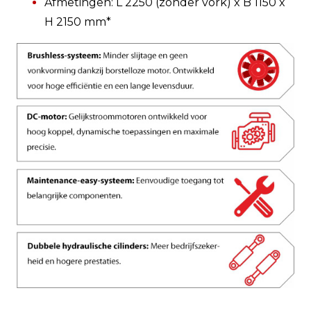
Afmetingen: L 2250 (zonder vork) x B 1150 x
H 2150 mm*