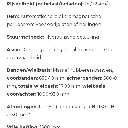
Rijsnelheid (onbelast/beladen):
15 / 12 km/u
Rem:
Automatische, elektromagnetische
parkeerrem voor oprijplaten of hellingen
Stuurmethode:
Hydraulische besturing
Assen
: Geïntegreerde gietstalen as voor extra
duurzaamheid
Banden/wielbasis:
Massief rubberen banden,
voorbanden:
650-10 mm,
achterbanden:
500-8
mm,
totale wielbasis:
1700 mm,
wielbasis
voor/achter:
1000/930 mm
Afmetingen:
L
2250 (zonder vork) x
B
1150 x
H
2150 mm *.
Vrije heffing:
1500 mm