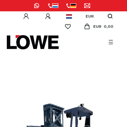
EUR
EUR 0,00
☰