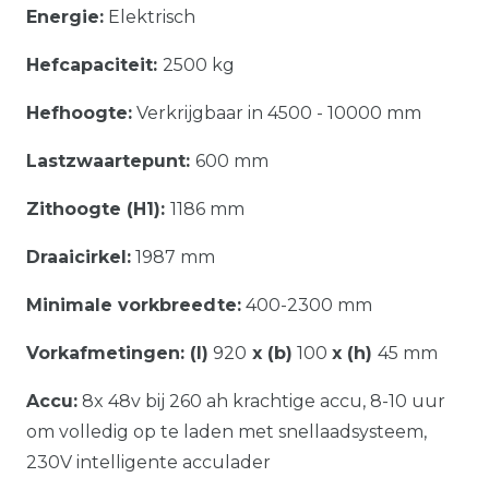
Energie:
Elektrisch
Hefcapaciteit:
2500 kg
Hefhoogte:
Verkrijgbaar in 4500 - 10000 mm
Lastzwaartepunt:
600 mm
Zithoogte (H1):
1186 mm
Draaicirkel:
1987 mm
Minimale vorkbreedte:
400-2300 mm
Vorkafmetingen: (l)
920
x (b)
100
x (h)
45 mm
Accu:
8x 48v bij 260 ah krachtige accu, 8-10 uur
om volledig op te laden met snellaadsysteem,
230V intelligente acculader