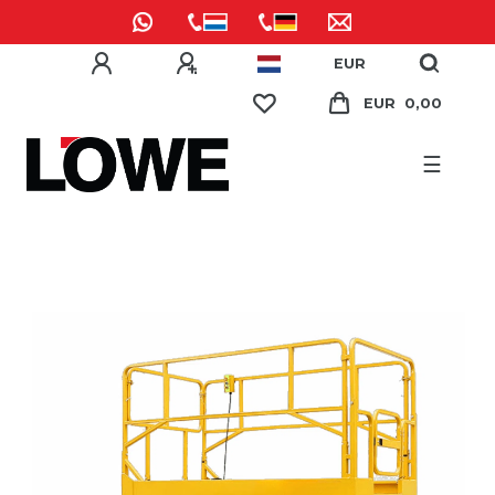
EUR
EUR 0,00
☰