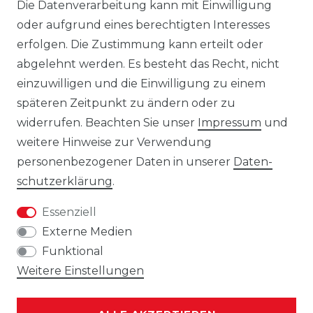
Die Datenverarbeitung kann mit Einwilligung
behält sich das Recht vor, jederzeit und
oder aufgrund eines berechtigten Interesses
ohne vorherige Ankündigung Änderungen
erfolgen. Die Zustimmung kann erteilt oder
an den dargestellten Produkten
abgelehnt werden. Es besteht das Recht, nicht
vorzunehmen.
einzuwilligen und die Einwilligung zu einem
Gebrauchte Ware wurde von uns nicht
späteren Zeitpunkt zu ändern oder zu
getestet. Diese wird so verkauft, wie
widerrufen. Beachten Sie unser
Impressum
und
angeboten, jedoch unter Ausschluss
weitere Hinweise zur Verwendung
jeglicher Sachmängel. Eine Haftung für
personenbezogener Daten in unserer
Daten­
Sachmängel ist ausgeschlossen, es sei denn,
schutz­erklärung
.
der Verkäufer hat einen Mangel arglistig
Essenziell
verschwiegen oder eine
Externe Medien
Beschaffenheitsgarantie übernommen. Die
Funktional
Haftung für Schäden aus der Verletzung
Weitere Einstellungen
des Lebens, des Körpers oder der
Gesundheit sowie nach dem
Produkthaftungsgesetz bleibt unberührt.