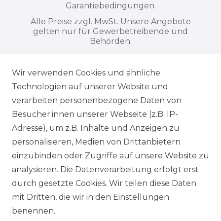
Garantiebedingungen.
Alle Preise zzgl. MwSt. Unsere Angebote
gelten nur für Gewerbetreibende und
Behörden.
Wir verwenden Cookies und ähnliche
Alle auf dieser Webseite dargestellten
Technologien auf unserer Website und
Produkte, Abbildungen, Spezifikationen
verarbeiten personenbezogene Daten von
und Beschreibungen dienen ausschließlich
Besucher:innen unserer Webseite (z.B. IP-
der allgemeinen Information. Es wird
Adresse), um z.B. Inhalte und Anzeigen zu
ausdrücklich darauf hingewiesen, dass
personalisieren, Medien von Drittanbietern
Abweichungen zwischen den dargestellten
einzubinden oder Zugriffe auf unsere Website zu
Informationen und den tatsächlich
analysieren. Die Datenverarbeitung erfolgt erst
gelieferten Modellen möglich sind. Die
durch gesetzte Cookies. Wir teilen diese Daten
gezeigten Inhalte stellen nicht
mit Dritten, die wir in den Einstellungen
notwendigerweise die finalen
benennen.
Produkteigenschaften dar. Der Anbieter