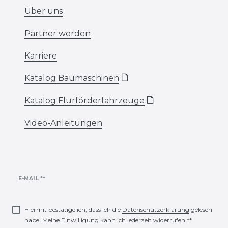
Über uns
Partner werden
Karriere
Katalog Baumaschinen
🗋
Katalog Flurförderfahrzeuge
🗋
Video-Anleitungen
Newsletter
E-MAIL **
Honig
Hiermit bestätige ich, dass ich die
Daten­schutz­erklärung
gelesen
habe. Meine Einwilligung kann ich jederzeit widerrufen.**