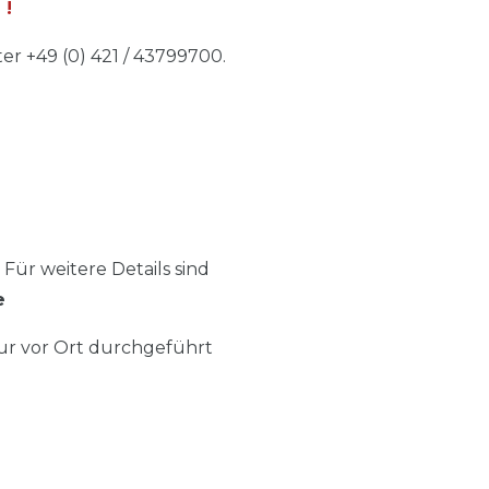
6
!
 +49 (0) 421 / 43799700.
 Für weitere Details sind
e
ur vor Ort durchgeführt