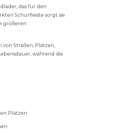
adlader, das für den
rkten Schürfleiste sorgt sie
ei größeren
 von Straßen, Plätzen,
 Lebensdauer, während die
en Plätzen
hen