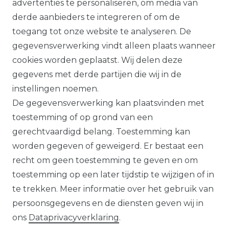
bevestigd, volgens onze
advertenties te personaliseren, om media van
garantievoorwaarden.
derde aanbieders te integreren of om de
toegang tot onze website te analyseren. De
Alle prijzen plus btw. Onze aanbiedingen
gegevensverwerking vindt alleen plaats wanneer
zijn alleen geldig voor handelaars en
cookies worden geplaatst. Wij delen deze
overheden.
gegevens met derde partijen die wij in de
Alle op deze website getoonde producten
instellingen noemen.
en productinformatie dienen uitsluitend
De gegevensverwerking kan plaatsvinden met
ter algemene informatie. Er kunnen
toestemming of op grond van een
verschillen zijn tussen de op de website
gerechtvaardigd belang. Toestemming kan
getoonde producten en de daadwerkelijk
worden gegeven of geweigerd. Er bestaat een
geleverde modellen.
recht om geen toestemming te geven en om
toestemming op een later tijdstip te wijzigen of in
te trekken. Meer informatie over het gebruik van
persoonsgegevens en de diensten geven wij in
De op de website getoonde illustraties,
ons
Data­privacy­verklaring
.
specificaties en beschrijvingen kunnen