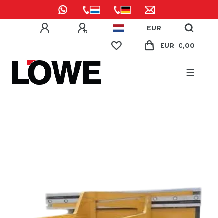
EUR
EUR 0,00
☰