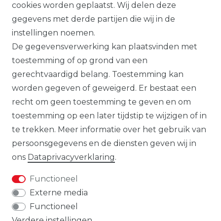
cookies worden geplaatst. Wij delen deze
overheden.
gegevens met derde partijen die wij in de
Alle op deze website getoonde producten
instellingen noemen.
en productinformatie dienen uitsluitend
De gegevensverwerking kan plaatsvinden met
ter algemene informatie. Er kunnen
toestemming of op grond van een
verschillen zijn tussen de op de website
gerechtvaardigd belang. Toestemming kan
getoonde producten en de daadwerkelijk
worden gegeven of geweigerd. Er bestaat een
geleverde modellen.
recht om geen toestemming te geven en om
toestemming op een later tijdstip te wijzigen of in
te trekken. Meer informatie over het gebruik van
persoonsgegevens en de diensten geven wij in
De op de website getoonde illustraties,
ons
Data­privacy­verklaring
.
specificaties en beschrijvingen kunnen
worden gewijzigd en geven niet
Functioneel
noodzakelijkerwijs de uiteindelijke
Externe media
productkenmerken weer. De aanbieder
Functioneel
behoudt zich het recht voor om de
Verdere instellingen