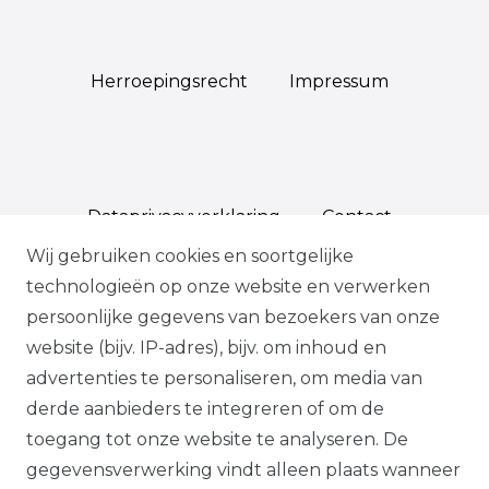
Herroepings­recht
Impressum
Data­privacy­verklaring
Contact
Wij gebruiken cookies en soortgelijke
technologieën op onze website en verwerken
persoonlijke gegevens van bezoekers van onze
*Op geselecteerde producten, indien
website (bijv. IP-adres), bijv. om inhoud en
bevestigd, volgens onze
advertenties te personaliseren, om media van
garantievoorwaarden.
derde aanbieders te integreren of om de
toegang tot onze website te analyseren. De
Alle prijzen plus btw. Onze aanbiedingen
gegevensverwerking vindt alleen plaats wanneer
zijn alleen geldig voor handelaars en