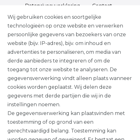
Data­privacy­verklaring
Contact
Wij gebruiken cookies en soortgelijke
technologieën op onze website en verwerken
persoonlijke gegevens van bezoekers van onze
*Op geselecteerde producten, indien
website (bijv. IP-adres), bijv. om inhoud en
bevestigd, volgens onze
advertenties te personaliseren, om media van
garantievoorwaarden.
derde aanbieders te integreren of om de
toegang tot onze website te analyseren. De
Alle prijzen plus btw. Onze aanbiedingen
gegevensverwerking vindt alleen plaats wanneer
zijn alleen geldig voor handelaars en
cookies worden geplaatst. Wij delen deze
overheden.
gegevens met derde partijen die wij in de
Alle op deze website getoonde producten
instellingen noemen.
en productinformatie dienen uitsluitend
De gegevensverwerking kan plaatsvinden met
ter algemene informatie. Er kunnen
toestemming of op grond van een
verschillen zijn tussen de op de website
gerechtvaardigd belang. Toestemming kan
getoonde producten en de daadwerkelijk
worden gegeven of geweigerd. Er bestaat een