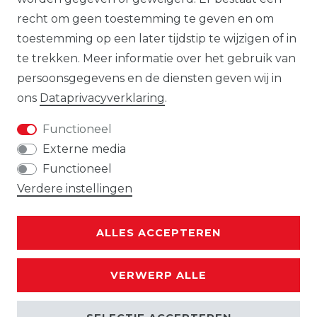
geleverde modellen.
recht om geen toestemming te geven en om
toestemming op een later tijdstip te wijzigen of in
te trekken. Meer informatie over het gebruik van
persoonsgegevens en de diensten geven wij in
De op de website getoonde illustraties,
ons
Data­privacy­verklaring
.
specificaties en beschrijvingen kunnen
worden gewijzigd en geven niet
Functioneel
noodzakelijkerwijs de uiteindelijke
Externe media
productkenmerken weer. De aanbieder
Functioneel
behoudt zich het recht voor om de
Verdere instellingen
getoonde producten op elk gewenst
moment en zonder voorafgaande
ALLES ACCEPTEREN
kennisgeving te wijzigen.
Gebruikte goederen zijn door ons niet
VERWERP ALLE
getest. Deze worden verkocht zoals
aangeboden, zonder garantie.