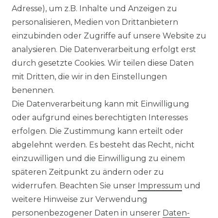
Adresse), um z.B. Inhalte und Anzeigen zu
ausdrücklich darauf hingewiesen, dass
personalisieren, Medien von Drittanbietern
Abweichungen zwischen den dargestellten
einzubinden oder Zugriffe auf unsere Website zu
Informationen und den tatsächlich
analysieren. Die Datenverarbeitung erfolgt erst
gelieferten Modellen möglich sind. Die
durch gesetzte Cookies. Wir teilen diese Daten
gezeigten Inhalte stellen nicht
mit Dritten, die wir in den Einstellungen
notwendigerweise die finalen
benennen.
Produkteigenschaften dar. Der Anbieter
Die Datenverarbeitung kann mit Einwilligung
behält sich das Recht vor, jederzeit und
oder aufgrund eines berechtigten Interesses
ohne vorherige Ankündigung Änderungen
erfolgen. Die Zustimmung kann erteilt oder
an den dargestellten Produkten
abgelehnt werden. Es besteht das Recht, nicht
vorzunehmen.
einzuwilligen und die Einwilligung zu einem
Gebrauchte Ware wurde von uns nicht
späteren Zeitpunkt zu ändern oder zu
getestet. Diese wird so verkauft, wie
widerrufen. Beachten Sie unser
Impressum
und
angeboten, jedoch unter Ausschluss
weitere Hinweise zur Verwendung
jeglicher Sachmängel. Eine Haftung für
personenbezogener Daten in unserer
Daten­