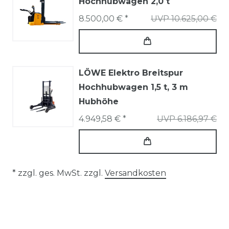
Hochhubwagen 2,0 t
8.500,00 € *
UVP 10.625,00 €
LÖWE Elektro Breitspur
Hochhubwagen 1,5 t, 3 m
Hubhöhe
4.949,58 € *
UVP 6.186,97 €
* zzgl. ges. MwSt. zzgl.
Versandkosten