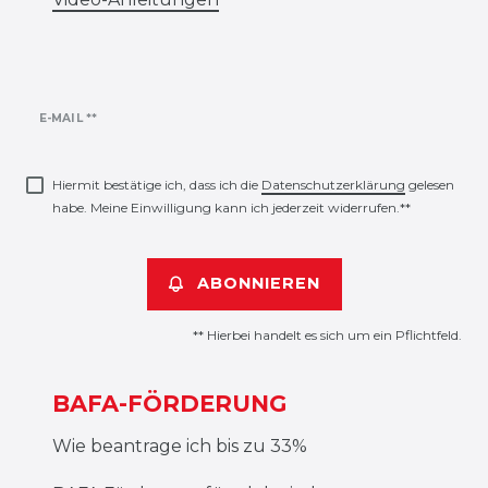
Newsletter
E-MAIL **
Honig
Hiermit bestätige ich, dass ich die
Daten­schutz­erklärung
gelesen
habe. Meine Einwilligung kann ich jederzeit widerrufen.**
ABONNIEREN
** Hierbei handelt es sich um ein Pflichtfeld.
BAFA-FÖRDERUNG
Wie beantrage ich bis zu 33%